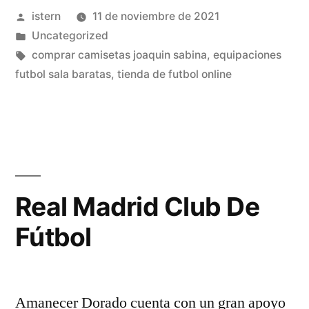
Publicado
istern
11 de noviembre de 2021
por
Publicado
Uncategorized
en
Etiquetas:
comprar camisetas joaquin sabina
,
equipaciones
futbol sala baratas
,
tienda de futbol online
Real Madrid Club De
Fútbol
Amanecer Dorado cuenta con un gran apoyo