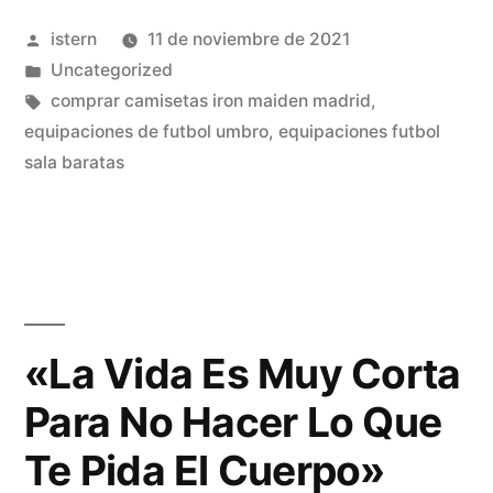
Club
Publicado
istern
11 de noviembre de 2021
De
por
Publicado
Uncategorized
Fútbol»
en
Etiquetas:
comprar camisetas iron maiden madrid
,
equipaciones de futbol umbro
,
equipaciones futbol
sala baratas
«La Vida Es Muy Corta
Para No Hacer Lo Que
Te Pida El Cuerpo»