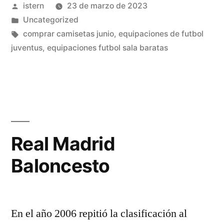
Publicado
istern
23 de marzo de 2023
por
Publicado
Uncategorized
en
Etiquetas:
comprar camisetas junio
,
equipaciones de futbol
juventus
,
equipaciones futbol sala baratas
Real Madrid
Baloncesto
En el año 2006 repitió la clasificación al