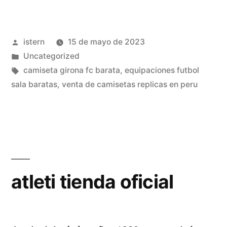
merida
futbol»
Publicado
istern
15 de mayo de 2023
por
Publicado
Uncategorized
en
Etiquetas:
camiseta girona fc barata
,
equipaciones futbol
sala baratas
,
venta de camisetas replicas en peru
atleti tienda oficial