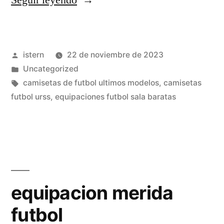
Seguir leyendo
Publicado
istern
22 de noviembre de 2023
por
Publicado
Uncategorized
en
Etiquetas:
camisetas de futbol ultimos modelos
,
camisetas
futbol urss
,
equipaciones futbol sala baratas
equipacion merida
futbol