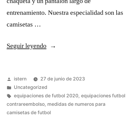
chaqueta y un pantalón largo de
entrenamiento. Nuestra especialidad son las
camisetas …
«camisetas
Seguir leyendo
futbol
baratas
Publicado
istern
27 de junio de 2023
real
por
Publicado
Uncategorized
madrid»
en
Etiquetas:
equipaciones de futbol 2020
,
equipaciones futbol
contrareembolso
,
medidas de numeros para
camisetas de futbol