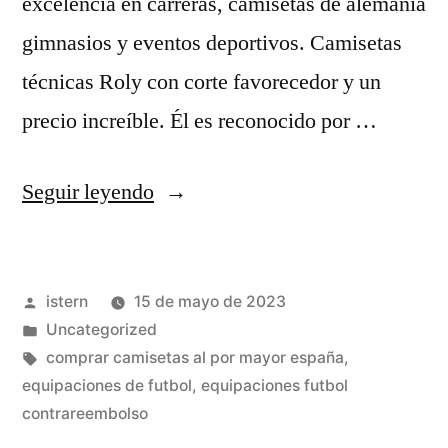
excelencia en carreras, camisetas de alemania
gimnasios y eventos deportivos. Camisetas
técnicas Roly con corte favorecedor y un
precio increíble. Él es reconocido por …
«camisetas
Seguir leyendo
futbol
online
Publicado
istern
15 de mayo de 2023
baratas»
por
Publicado
Uncategorized
en
Etiquetas:
comprar camisetas al por mayor españa
,
equipaciones de futbol
,
equipaciones futbol
contrareembolso