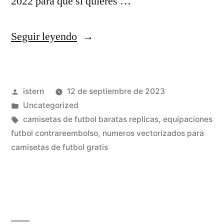
2022 para que si quieres …
«camisetas
Seguir leyendo
futbol
xxl
Publicado
istern
12 de septiembre de 2023
baratas»
por
Publicado
Uncategorized
en
Etiquetas:
camisetas de futbol baratas replicas
,
equipaciones
futbol contrareembolso
,
numeros vectorizados para
camisetas de futbol gratis