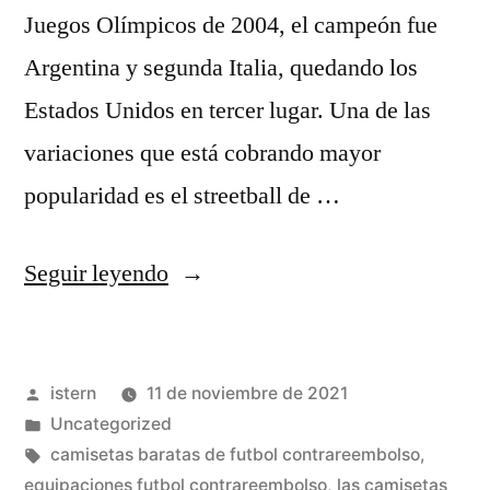
Juegos Olímpicos de 2004, el campeón fue
Argentina y segunda Italia, quedando los
Estados Unidos en tercer lugar. Una de las
variaciones que está cobrando mayor
popularidad es el streetball de …
«Según
Seguir leyendo
El
Periodista
Publicado
istern
11 de noviembre de 2021
Carlos
por
Publicado
Uncategorized
Alberto
en
Etiquetas:
camisetas baratas de futbol contrareembolso
,
Montaner»
equipaciones futbol contrareembolso
,
las camisetas