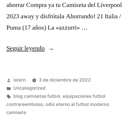
ahorrar Compra ya tu Camiseta del Liverpool
2023 away y disfrútala Ahorrando! 21 Italia /
Puma (17 años) La «azzurri» …
«camisetas
Seguir leyendo
baratas
futbol
Publicado
istern
3 de diciembre de 2022
2020»
por
Publicado
Uncategorized
en
Etiquetas:
blog camisetas futbol
,
equipaciones futbol
contrareembolso
,
odio eterno al futbol moderno
camiseta