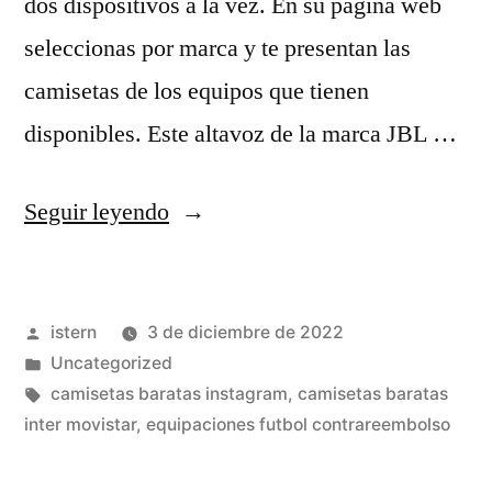
dos dispositivos a la vez. En su página web
seleccionas por marca y te presentan las
camisetas de los equipos que tienen
disponibles. Este altavoz de la marca JBL …
«camisetas
Seguir leyendo
futbol
online
Publicado
istern
3 de diciembre de 2022
baratas»
por
Publicado
Uncategorized
en
Etiquetas:
camisetas baratas instagram
,
camisetas baratas
inter movistar
,
equipaciones futbol contrareembolso