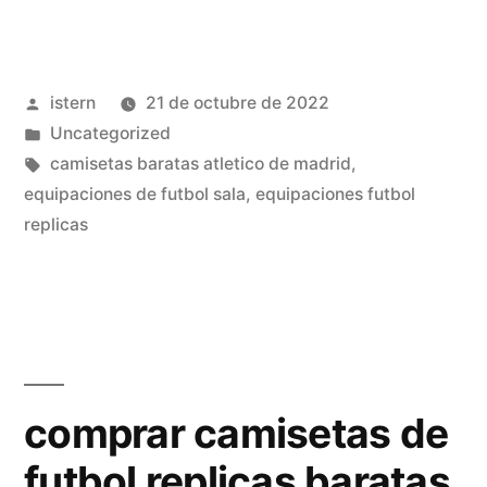
baratas
surf»
Publicado
istern
21 de octubre de 2022
por
Publicado
Uncategorized
en
Etiquetas:
camisetas baratas atletico de madrid
,
equipaciones de futbol sala
,
equipaciones futbol
replicas
comprar camisetas de
futbol replicas baratas