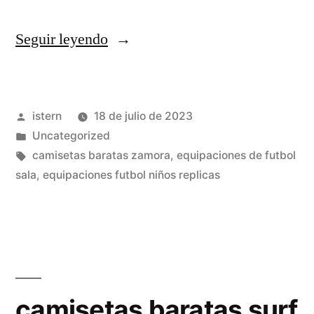
«camisetas
Seguir leyendo
de
futbol
Publicado
istern
18 de julio de 2023
imitacion
por
Publicado
Uncategorized
perfecta»
en
Etiquetas:
camisetas baratas zamora
,
equipaciones de futbol
sala
,
equipaciones futbol niños replicas
camisetas baratas surf