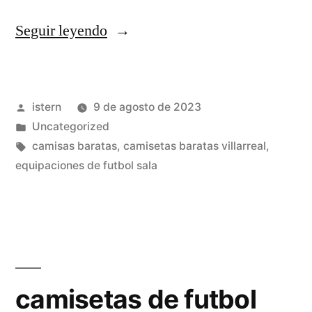
«camisetas
Seguir leyendo
selecciones
futbol»
Publicado
istern
9 de agosto de 2023
por
Publicado
Uncategorized
en
Etiquetas:
camisas baratas
,
camisetas baratas villarreal
,
equipaciones de futbol sala
camisetas de futbol