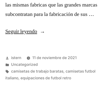
las mismas fabricas que las grandes marcas
subcontratan para la fabricación de sus …
«Copa
Seguir leyendo
Mundial
De
Publicado
istern
11 de noviembre de 2021
Fútbol»
por
Publicado
Uncategorized
en
Etiquetas:
camisetas de trabajo baratas
,
camisetas futbol
italiano
,
equipaciones de futbol retro