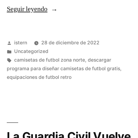
«camisetas
Seguir leyendo
futbol
liga
Publicado
istern
28 de diciembre de 2022
espaola»
por
Publicado
Uncategorized
en
Etiquetas:
camisetas de futbol zona norte
,
descargar
programa para diseñar camisetas de futbol gratis
,
equipaciones de futbol retro
La Guardia Civil Vuelve