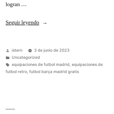
logran …
«mejor
Seguir leyendo
sitio
para
Publicado
istern
3 de junio de 2023
comprar
por
Publicado
Uncategorized
camisetas
en
Etiquetas:
equipaciones de futbol madrid
,
equipaciones de
de
futbol retro
,
futbol barça madrid gratis
futbol
baratas»