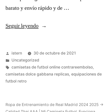
barato y envío rápido y de …
«↑
Seguir leyendo
A
B
Publicado
istern
30 de octubre de 2021
C
por
Publicado
Uncategorized
Guevara,
en
Etiquetas:
camisetas de futbol online contrareembolso
,
Oscar»
camisetas dolce gabbana replicas
,
equipaciones de
futbol retro
Ropa de Entrenamiento de Real Madrid 2024 2025 →
Calidad Thai AAA | Mi Camiseta Futbol
,
Funciona