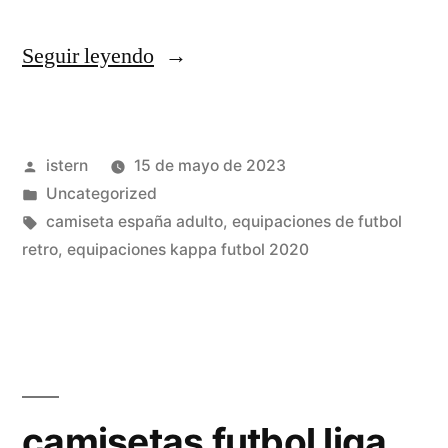
«camisetas
Seguir leyendo
futt»
Publicado
istern
15 de mayo de 2023
por
Publicado
Uncategorized
en
Etiquetas:
camiseta españa adulto
,
equipaciones de futbol
retro
,
equipaciones kappa futbol 2020
camisetas futbol liga