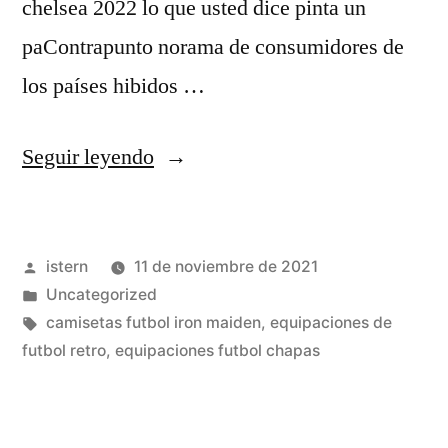
chelsea 2022 lo que usted dice pinta un
paContrapunto norama de consumidores de
los países hibidos …
«La
Seguir leyendo
Guardia
Civil
Publicado
istern
11 de noviembre de 2021
Vuelve
por
Publicado
Uncategorized
A
en
Etiquetas:
camisetas futbol iron maiden
,
equipaciones de
Alertar
futbol retro
,
equipaciones futbol chapas
El
Peligro