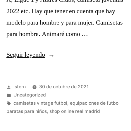
2022 etc. Hay que tener en cuenta que hay
modelo para hombre y para mujer. Camisetas
para hombre. Animaré como …
«Umbro
Seguir leyendo
Se
Convierte
Publicado
istern
30 de octubre de 2021
En
por
Publicado
Uncategorized
Sponsor
en
Etiquetas:
camisetas vintage futbol
,
equipaciones de futbol
Técnico
baratas para niños
,
shop online real madrid
De