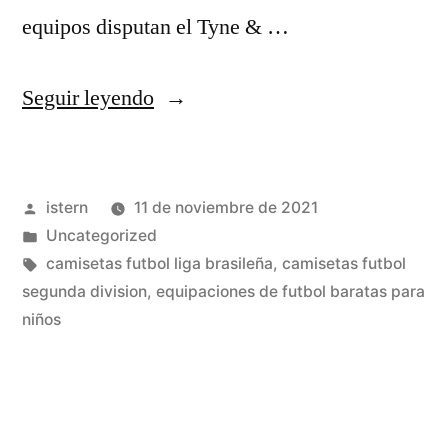
equipos disputan el Tyne & …
«China
Seguir leyendo
2021-
2021
Publicado
istern
11 de noviembre de 2021
Rojo
por
Publicado
Uncategorized
De
en
Etiquetas:
camisetas futbol liga brasileña
,
camisetas futbol
La
segunda division
,
equipaciones de futbol baratas para
niños
Moda
Juegos
De