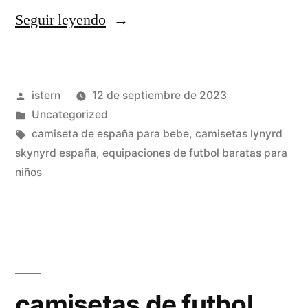
«camiseta
Seguir leyendo
negra
futbol»
Publicado
istern
12 de septiembre de 2023
por
Publicado
Uncategorized
en
Etiquetas:
camiseta de españa para bebe
,
camisetas lynyrd
skynyrd españa
,
equipaciones de futbol baratas para
niños
camisetas de futbol