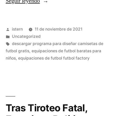
«Journal
Seguir leyendo
Of
The
Publicado
istern
11 de noviembre de 2021
West,
por
Publicado
Uncategorized
27
en
Etiquetas:
descargar programa para diseñar camisetas de
P»
futbol gratis
,
equipaciones de futbol baratas para
niños
,
equipaciones de futbol futbol factory
Tras Tiroteo Fatal,