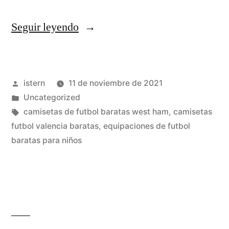
«Tras
Seguir leyendo
Tiroteo
Fatal,
Publicado
istern
11 de noviembre de 2021
Enemigos
por
Publicado
Uncategorized
Políticos
en
Etiquetas:
camisetas de futbol baratas west ham
,
camisetas
Señalan
futbol valencia baratas
,
equipaciones de futbol
baratas para niños
A
Alec
Baldwin»