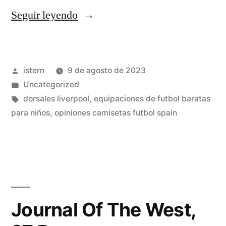
«camisetas
Seguir leyendo
de
futbol
Publicado
istern
9 de agosto de 2023
2019
por
Publicado
Uncategorized
replicas»
en
Etiquetas:
dorsales liverpool
,
equipaciones de futbol baratas
para niños
,
opiniones camisetas futbol spain
Journal Of The West,