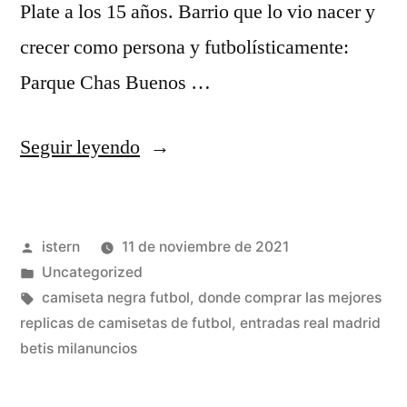
Plate a los 15 años. Barrio que lo vio nacer y
crecer como persona y futbolísticamente:
Parque Chas Buenos …
«15
Seguir leyendo
Cosas
Que
Publicado
istern
11 de noviembre de 2021
Hacen
por
Publicado
Uncategorized
Los
en
Etiquetas:
camiseta negra futbol
,
donde comprar las mejores
Hombres
replicas de camisetas de futbol
,
entradas real madrid
betis milanuncios
Y
Que