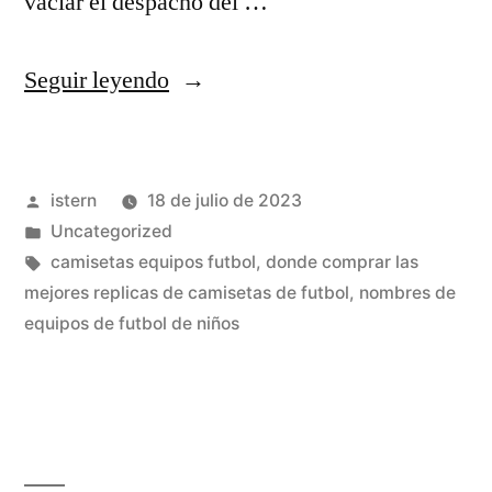
vaciar el despacho del …
«camisetas
Seguir leyendo
de
futbol
Publicado
istern
18 de julio de 2023
2019
por
Publicado
Uncategorized
oficiales»
en
Etiquetas:
camisetas equipos futbol
,
donde comprar las
mejores replicas de camisetas de futbol
,
nombres de
equipos de futbol de niños