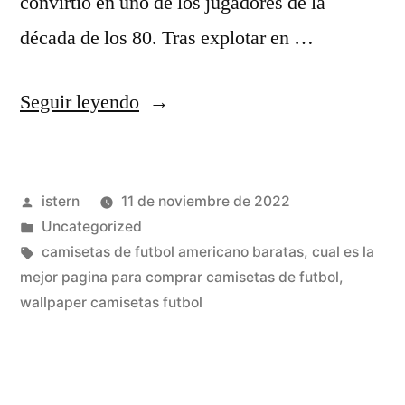
convirtió en uno de los jugadores de la
década de los 80. Tras explotar en …
«comprar
Seguir leyendo
camisetas
premier
Publicado
istern
11 de noviembre de 2022
league»
por
Publicado
Uncategorized
en
Etiquetas:
camisetas de futbol americano baratas
,
cual es la
mejor pagina para comprar camisetas de futbol
,
wallpaper camisetas futbol