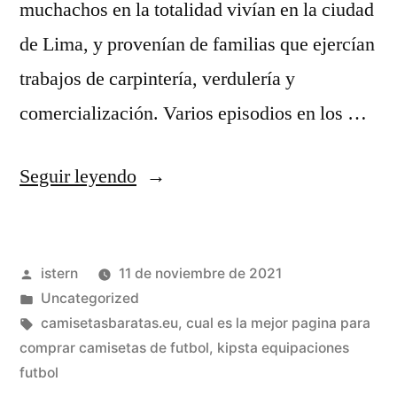
muchachos en la totalidad vivían en la ciudad
de Lima, y provenían de familias que ejercían
trabajos de carpintería, verdulería y
comercialización. Varios episodios en los …
«El
Seguir leyendo
Garage
Tv».
Publicado
istern
11 de noviembre de 2021
El
por
Publicado
Uncategorized
Garage
en
Etiquetas:
camisetasbaratas.eu
,
cual es la mejor pagina para
Tv»
comprar camisetas de futbol
,
kipsta equipaciones
futbol