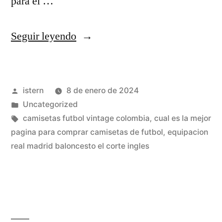
para el …
«camisetas
Seguir leyendo
futbol
y
Publicado
istern
8 de enero de 2024
nba
por
Publicado
Uncategorized
baratas»
en
Etiquetas:
camisetas futbol vintage colombia
,
cual es la mejor
pagina para comprar camisetas de futbol
,
equipacion
real madrid baloncesto el corte ingles