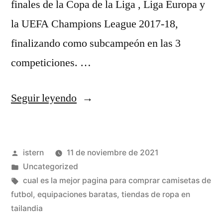
finales de la Copa de la Liga , Liga Europa y
la UEFA Champions League 2017-18,
finalizando como subcampeón en las 3
competiciones. …
«Todas
Seguir leyendo
Las
Equipaciones
Publicado
istern
11 de noviembre de 2021
De
por
Publicado
Uncategorized
Fútbol
en
Etiquetas:
cual es la mejor pagina para comprar camisetas de
2021-
futbol
,
equipaciones baratas
,
tiendas de ropa en
tailandia
2021»