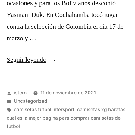
ocasiones y para los Bolivianos descontó
Yasmani Duk. En Cochabamba tocó jugar
contra la selección de Colombia el día 17 de
marzo y …
«Chiquero
Seguir leyendo
Trata
De
Publicado
istern
11 de noviembre de 2021
Ir
por
Publicado
Uncategorized
Al
en
Etiquetas:
camisetas futbol intersport
,
camisetas xg baratas
,
Cine»
cual es la mejor pagina para comprar camisetas de
futbol