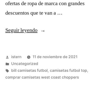
ofertas de ropa de marca con grandes
descuentos que te van a …
«Qué
Seguir leyendo
Fue
De
Publicado
istern
11 de noviembre de 2021
Abdul
por
Publicado
Uncategorized
Thompson?»
en
Etiquetas:
bill camisetas futbol
,
camisetas futbol top
,
comprar camisetas west coast choppers