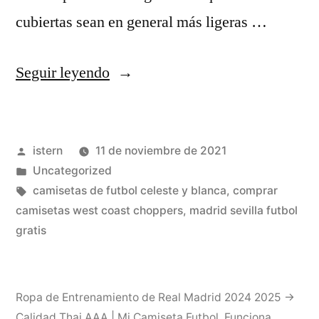
cubiertas sean en general más ligeras …
«Anexo:Temporada
Seguir leyendo
2021-
12
Publicado
istern
11 de noviembre de 2021
Del
por
Publicado
Uncategorized
Fútbol
en
Etiquetas:
camisetas de futbol celeste y blanca
,
comprar
Club
camisetas west coast choppers
,
madrid sevilla futbol
gratis
Barcelona»
Ropa de Entrenamiento de Real Madrid 2024 2025 →
Calidad Thai AAA | Mi Camiseta Futbol
,
Funciona