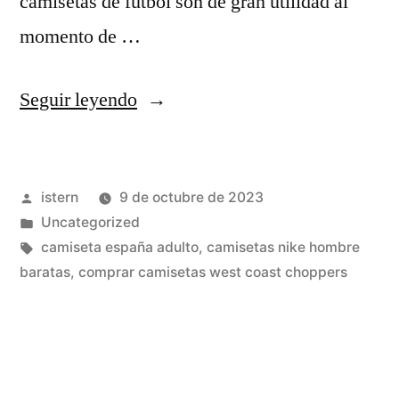
camisetas de fútbol son de gran utilidad al
momento de …
«comprar
Seguir leyendo
ropa
imitacion
Publicado
istern
9 de octubre de 2023
turquia»
por
Publicado
Uncategorized
en
Etiquetas:
camiseta españa adulto
,
camisetas nike hombre
baratas
,
comprar camisetas west coast choppers