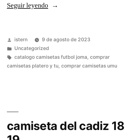
«camisetas
Seguir leyendo
futbol
replicas
Publicado
istern
9 de agosto de 2023
2020»
por
Publicado
Uncategorized
en
Etiquetas:
catalogo camisetas futbol joma
,
comprar
camisetas platero y tu
,
comprar camisetas umu
camiseta del cadiz 18
19