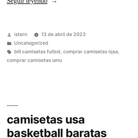
«camisetas
Seguir leyendo
de
futbol
Publicado
istern
13 de abril de 2023
oficiales»
por
Publicado
Uncategorized
en
Etiquetas:
bill camisetas futbol
,
comprar camisetas lqsa
,
comprar camisetas umu
camisetas usa
basketball baratas