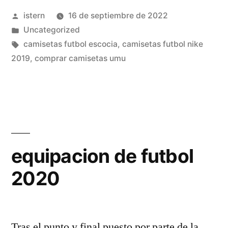
Publicado
istern
16 de septiembre de 2022
replicas
por
Publicado
Uncategorized
exactas»
en
Etiquetas:
camisetas futbol escocia
,
camisetas futbol nike
2019
,
comprar camisetas umu
equipacion de futbol
2020
Tras el punto y final puesto por parte de la