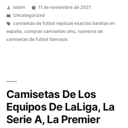
Publicado
istern
11 de noviembre de 2021
Noticias
por
Publicado
Uncategorized
De
en
Etiquetas:
camisetas de futbol replicas exactas baratas en
Colombia
españa
,
comprar camisetas umu
,
numeros de
camisetas de futbol famosos
Y
El
Mundo
Desde
1.990»
Camisetas De Los
Equipos De LaLiga, La
Serie A, La Premier