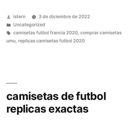
thai»
Publicado
istern
3 de diciembre de 2022
por
Publicado
Uncategorized
en
Etiquetas:
camisetas futbol francia 2020
,
comprar camisetas
umu
,
replicas camisetas futbol 2020
camisetas de futbol
replicas exactas