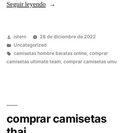
«camisetas
Seguir leyendo
usa
basketball
Publicado
istern
28 de diciembre de 2022
baratas»
por
Publicado
Uncategorized
en
Etiquetas:
camisetas hombre baratas online
,
comprar
camisetas ultimate team
,
comprar camisetas umu
comprar camisetas
thai