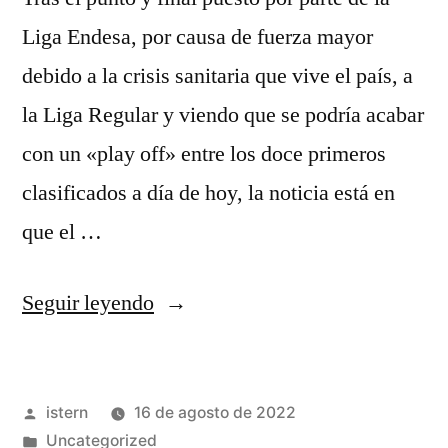
Liga Endesa, por causa de fuerza mayor
debido a la crisis sanitaria que vive el país, a
la Liga Regular y viendo que se podría acabar
con un «play off» entre los doce primeros
clasificados a día de hoy, la noticia está en
que el …
«equipacion
Seguir leyendo
de
futbol
Publicado
istern
16 de agosto de 2022
2020»
por
Publicado
Uncategorized