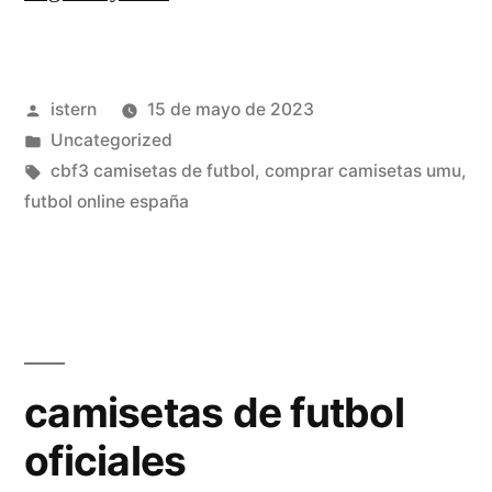
del
cadiz
Publicado
istern
15 de mayo de 2023
18
por
Publicado
Uncategorized
19»
en
Etiquetas:
cbf3 camisetas de futbol
,
comprar camisetas umu
,
futbol online españa
camisetas de futbol
oficiales