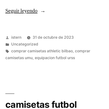
«camisetas
Seguir leyendo
para
futbol
Publicado
istern
31 de octubre de 2023
baratas»
por
Publicado
Uncategorized
en
Etiquetas:
comprar camisetas athletic bilbao
,
comprar
camisetas umu
,
equipacion futbol urss
camisetas futbol