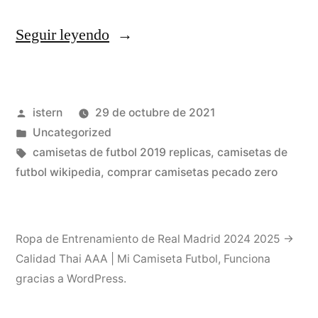
«Así
Seguir leyendo
Queda
El
Publicado
istern
29 de octubre de 2021
Mercado
por
Publicado
Uncategorized
De
en
Etiquetas:
camisetas de futbol 2019 replicas
,
camisetas de
Fichajes:
futbol wikipedia
,
comprar camisetas pecado zero
Última
Hora,
Ropa de Entrenamiento de Real Madrid 2024 2025 →
En
Calidad Thai AAA | Mi Camiseta Futbol
,
Funciona
gracias a WordPress.
Directo»