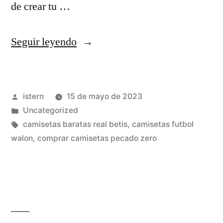
de crear tu …
«equipo
Seguir leyendo
de
futbol
Publicado
istern
15 de mayo de 2023
ingles
por
Publicado
Uncategorized
camiseta
en
Etiquetas:
camisetas baratas real betis
,
camisetas futbol
republica»
walon
,
comprar camisetas pecado zero