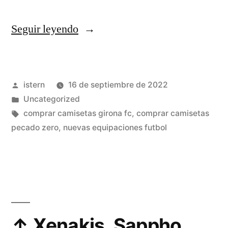
«coleccion
Seguir leyendo
de
camisetas
Publicado
istern
16 de septiembre de 2022
de
por
Publicado
Uncategorized
futbol»
en
Etiquetas:
comprar camisetas girona fc
,
comprar camisetas
pecado zero
,
nuevas equipaciones futbol
↑ Xenakis, Sappho