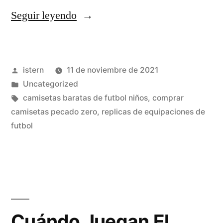
«Copa
Seguir leyendo
Mundial
De
Publicado
istern
11 de noviembre de 2021
Fútbol»
por
Publicado
Uncategorized
en
Etiquetas:
camisetas baratas de futbol niños
,
comprar
camisetas pecado zero
,
replicas de equipaciones de
futbol
Cuándo Juegan El