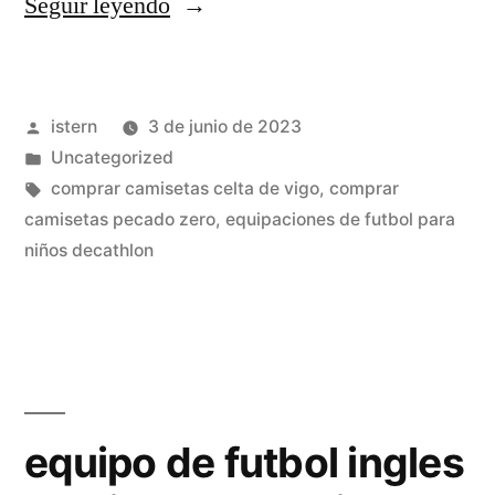
«equipaciones
Seguir leyendo
futbol
americano»
Publicado
istern
3 de junio de 2023
por
Publicado
Uncategorized
en
Etiquetas:
comprar camisetas celta de vigo
,
comprar
camisetas pecado zero
,
equipaciones de futbol para
niños decathlon
equipo de futbol ingles