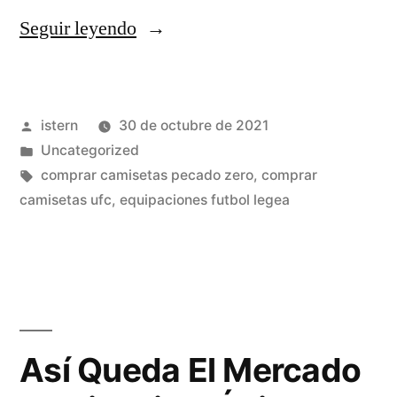
«Cuándo
Seguir leyendo
Juegan
El
Publicado
istern
30 de octubre de 2021
Partido?»
por
Publicado
Uncategorized
en
Etiquetas:
comprar camisetas pecado zero
,
comprar
camisetas ufc
,
equipaciones futbol legea
Así Queda El Mercado