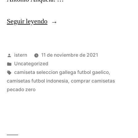
«↑
Seguir leyendo
Xenakis,
Sappho
Publicado
istern
11 de noviembre de 2021
(2021),
por
Publicado
Uncategorized
«A
en
Etiquetas:
camiseta seleccion gallega futbol gaelico
,
New
camisetas futbol indonesia
,
comprar camisetas
pecado zero
Dawn?»