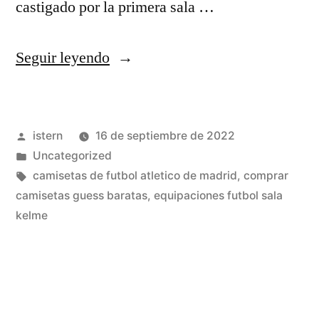
castigado por la primera sala …
«equipaciones
Seguir leyendo
futbol
mallorca»
Publicado
istern
16 de septiembre de 2022
por
Publicado
Uncategorized
en
Etiquetas:
camisetas de futbol atletico de madrid
,
comprar
camisetas guess baratas
,
equipaciones futbol sala
kelme