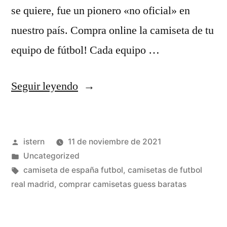
se quiere, fue un pionero «no oficial» en
nuestro país. Compra online la camiseta de tu
equipo de fútbol! Cada equipo …
«Negocios
Seguir leyendo
Internacionales
Ambientes
Publicado
istern
11 de noviembre de 2021
Y
por
Publicado
Uncategorized
Operaciones»
en
Etiquetas:
camiseta de españa futbol
,
camisetas de futbol
real madrid
,
comprar camisetas guess baratas