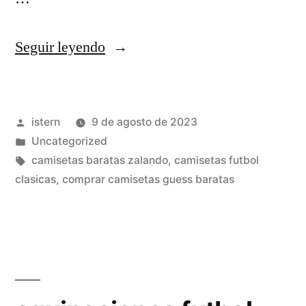
«camisetas
Seguir leyendo
futbol
vietnam»
Publicado
istern
9 de agosto de 2023
por
Publicado
Uncategorized
en
Etiquetas:
camisetas baratas zalando
,
camisetas futbol
clasicas
,
comprar camisetas guess baratas