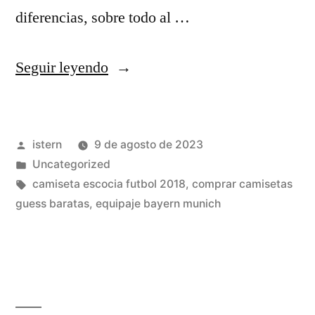
diferencias, sobre todo al …
«camisetasfutbol2019.com
Seguir leyendo
opiniones»
Publicado
istern
9 de agosto de 2023
por
Publicado
Uncategorized
en
Etiquetas:
camiseta escocia futbol 2018
,
comprar camisetas
guess baratas
,
equipaje bayern munich