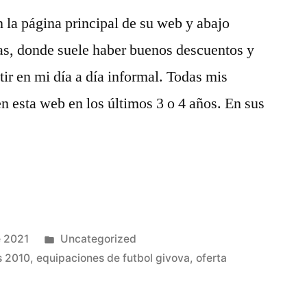
 la página principal de su web y abajo
tas, donde suele haber buenos descuentos y
ir en mi día a día informal. Todas mis
 esta web en los últimos 3 o 4 años. En sus
Publicado
e 2021
Uncategorized
en
s 2010
,
equipaciones de futbol givova
,
oferta