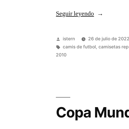
«camiseta
Seguir leyendo
futbol
inter»
Publicado
istern
26 de julio de 202
por
Etiquetas:
camis de futbol
,
camisetas repl
2010
Copa Mundi