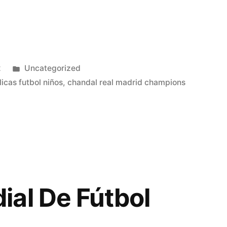
Publicado
2
Uncategorized
en
icas futbol niños
,
chandal real madrid champions
al De Fútbol