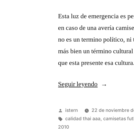
Esta luz de emergencia es pe
en caso de una avería camise
no es un termino político, ni
más bien un término cultural
que esta presente esa cultur
«camiseta
Seguir leyendo
de
futbol
Publicado
istern
22 de noviembre 
españa
por
Etiquetas:
calidad thai aaa
,
camisetas fut
2010
mundial