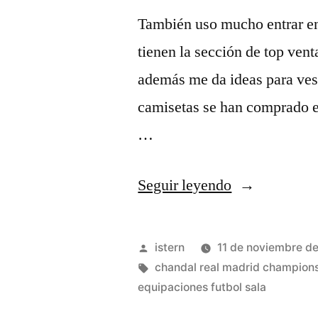
También uso mucho entrar en
tienen la sección de top ven
además me da ideas para vest
camisetas se han comprado en
…
«Copa
Seguir leyendo
Mundial
De
Publicado
istern
11 de noviembre d
Fútbol»
por
Etiquetas:
chandal real madrid champion
equipaciones futbol sala