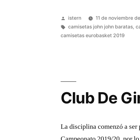
El
Mejor
Publicado
istern
11 de noviembre d
Lugar
por
Etiquetas:
camisetas john john baratas
,
c
camisetas eurobasket 2019
Dónde
Comprar
Camisetas
De
Baloncesto
Club De Gi
Baratas»
La disciplina comenzó a ser p
Campeonato 2019/20, por lo q