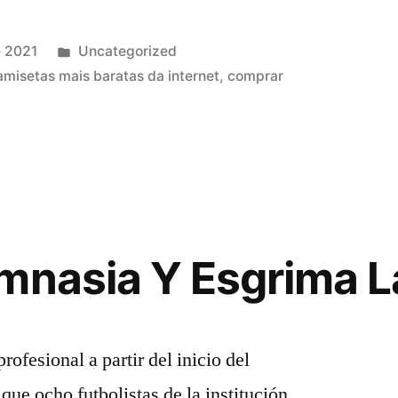
Publicado
e 2021
Uncategorized
en
amisetas mais baratas da internet
,
comprar
mnasia Y Esgrima L
rofesional a partir del inicio del
ue ocho futbolistas de la institución