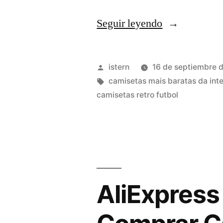
«camisetas
Seguir leyendo
futbol
reversibles»
Publicado
istern
16 de septiembre 
por
Etiquetas:
camisetas mais baratas da int
camisetas retro futbol
AliExpress