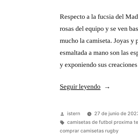
Respecto a la fucsia del Ma
rosas del equipo y se ven bas
mucho la camiseta. Joyas y 
esmaltada a mano son las esp
y exponiendo sus creacione
«camisetas
Seguir leyendo
futbol
colombia»
Publicado
istern
27 de junio de 202
por
Etiquetas:
camisetas de futbol proxima 
comprar camisetas rugby