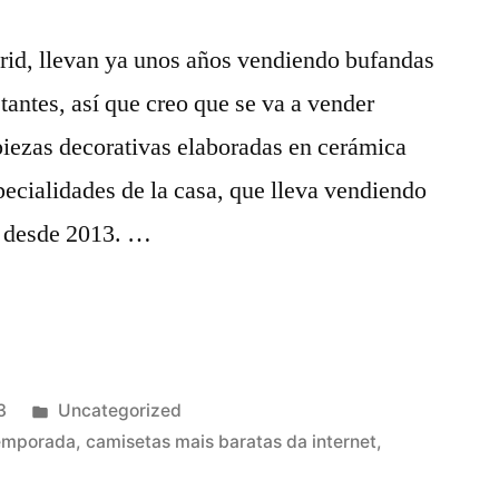
drid, llevan ya unos años vendiendo bufandas
tantes, así que creo que se va a vender
piezas decorativas elaboradas en cerámica
ecialidades de la casa, que lleva vendiendo
s desde 2013. …
Publicado
3
Uncategorized
en
temporada
,
camisetas mais baratas da internet
,