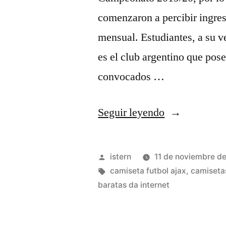
comenzaron a percibir ingres
mensual. Estudiantes, a su v
es el club argentino que pose
convocados …
«Club
Seguir leyendo
De
Gimnasia
Publicado
istern
11 de noviembre d
Y
por
Etiquetas:
camiseta futbol ajax
,
camiseta
baratas da internet
Esgrima
La