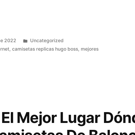
Publicado
de 2022
Uncategorized
en
ernet
,
camisetas replicas hugo boss
,
mejores
 El Mejor Lugar Dón