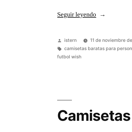
«↑
Seguir leyendo
«Lamela,
¿en
Publicado
istern
11 de noviembre d
La
por
Etiquetas:
camisetas baratas para person
futbol wish
Juventus
De
Tevez?»
Camisetas 