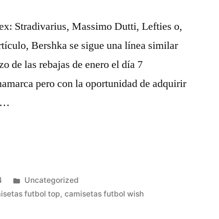
tex: Stradivarius, Massimo Dutti, Lefties o,
tículo, Bershka se sigue una línea similar
o de las rebajas de enero el día 7
namarca pero con la oportunidad de adquirir
a …
Publicado
4
Uncategorized
en
isetas futbol top
,
camisetas futbol wish