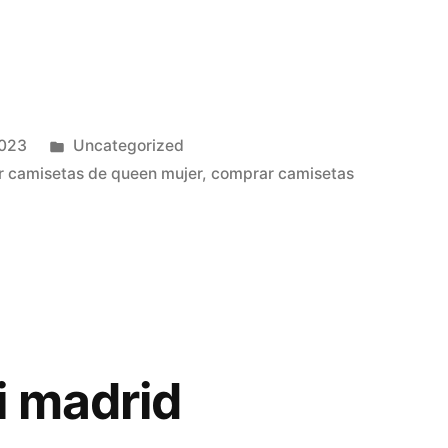
Publicado
2023
Uncategorized
en
 camisetas de queen mujer
,
comprar camisetas
i madrid