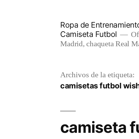
Saltar
al
Ropa de Entrenamiento
contenido
Camiseta Futbol
Of
Madrid, chaqueta Real M
Archivos de la etiqueta:
camisetas futbol wis
camiseta f