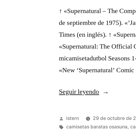
↑ «Supernatural – The Compl
de septiembre de 1975). «’J
Times (en inglés). ↑ «Supern
«Supernatural: The Official
micamisetadutbol Seasons 1-
«New ‘Supernatural’ Comic 
«Camisetas
Seguir leyendo
Retro
Futbol»
Publicado
istern
29 de octubre de 
por
Etiquetas:
camisetas baratas osasuna
,
ca