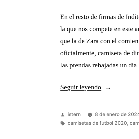
En el resto de firmas de Indi
la que nos compete en este ar
que la de Zara con el comienz
oficialmente, camiseta de di
las prendas rebajadas un dí
«camiseta
Seguir leyendo
futbol
rayo
Publicado
istern
8 de enero de 202
vallecano»
por
Etiquetas:
camisetas de futbol 2020
,
cam