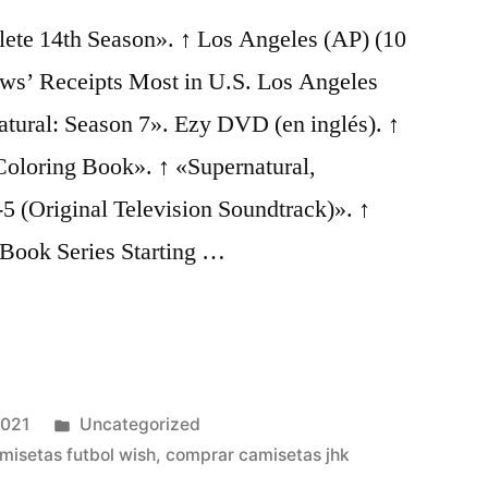
ete 14th Season». ↑ Los Angeles (AP) (10
aws’ Receipts Most in U.S. Los Angeles
atural: Season 7». Ezy DVD (en inglés). ↑
 Coloring Book». ↑ «Supernatural,
5 (Original Television Soundtrack)». ↑
Book Series Starting …
Publicado
2021
Uncategorized
en
misetas futbol wish
,
comprar camisetas jhk