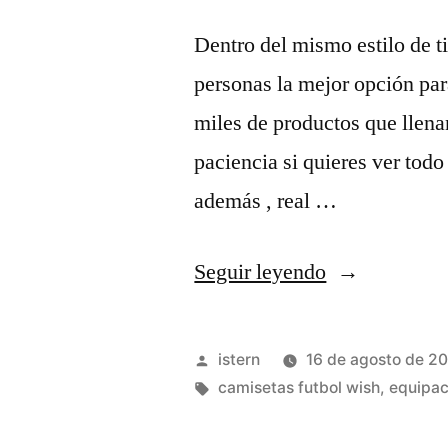
Dentro del mismo estilo de 
personas la mejor opción par
miles de productos que llenan
paciencia si quieres ver tod
además , real …
«bayern
Seguir leyendo
thai
madrid»
Publicado
istern
16 de agosto de 2
por
Etiquetas:
camisetas futbol wish
,
equipac