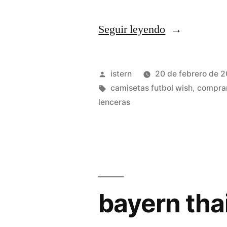
«camisetas
Seguir leyendo
de
futbol
Publicado
istern
20 de febrero de 
2019
por
Etiquetas:
camisetas futbol wish
,
comprar
lenceras
2020»
bayern tha