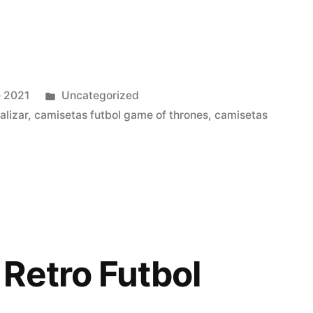
Publicado
e 2021
Uncategorized
en
alizar
,
camisetas futbol game of thrones
,
camisetas
Retro Futbol