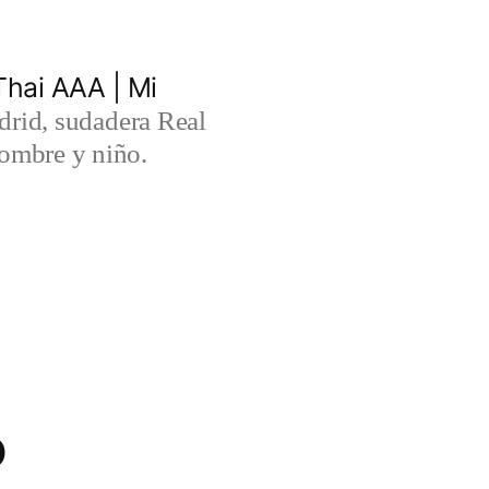
hai AAA | Mi
rid, sudadera Real
ombre y niño.
o