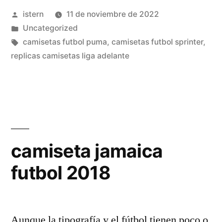
Publicado
istern
11 de noviembre de 2022
nio»
por
Publicado
Uncategorized
en
Etiquetas:
camisetas futbol puma
,
camisetas futbol sprinter
,
replicas camisetas liga adelante
camiseta jamaica
futbol 2018
Aunque la tipografía y el fútbol tienen poco o