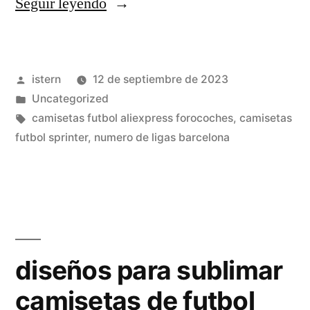
«camisetas
Seguir leyendo
futbol
zurdo
Publicado
istern
12 de septiembre de 2023
malviviendo»
por
Publicado
Uncategorized
en
Etiquetas:
camisetas futbol aliexpress forocoches
,
camisetas
futbol sprinter
,
numero de ligas barcelona
diseños para sublimar
camisetas de futbol