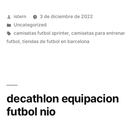
Publicado
istern
3 de diciembre de 2022
por
Publicado
Uncategorized
en
Etiquetas:
camisetas futbol sprinter
,
camisetas para entrenar
futbol
,
tiendas de futbol en barcelona
decathlon equipacion
futbol nio