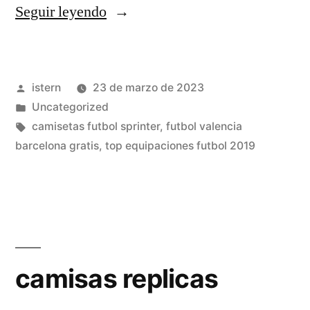
«diseños
Seguir leyendo
para
sublimar
Publicado
istern
23 de marzo de 2023
camisetas
por
Publicado
Uncategorized
de
en
Etiquetas:
camisetas futbol sprinter
,
futbol valencia
futbol»
barcelona gratis
,
top equipaciones futbol 2019
camisas replicas