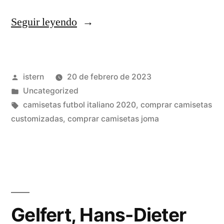
«comprar
Seguir leyendo
camisetas
kappa»
Publicado
istern
20 de febrero de 2023
por
Publicado
Uncategorized
en
Etiquetas:
camisetas futbol italiano 2020
,
comprar camisetas
customizadas
,
comprar camisetas joma
Gelfert, Hans-Dieter