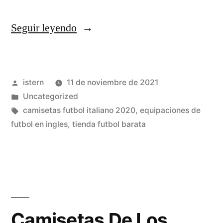
«Gelfert,
Seguir leyendo
Hans-
Dieter
Publicado
istern
11 de noviembre de 2021
(2021)»
por
Publicado
Uncategorized
en
Etiquetas:
camisetas futbol italiano 2020
,
equipaciones de
futbol en ingles
,
tienda futbol barata
Camisetas De Los