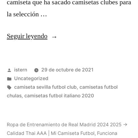
camiseta que ha sacado camisetas clubes para
la selección …
«Camisetas
Seguir leyendo
De
Los
Publicado
istern
29 de octubre de 2021
Equipos
por
Publicado
Uncategorized
De
en
Etiquetas:
camiseta sevilla futbol club
,
camisetas futbol
LaLiga,
chulas
,
camisetas futbol italiano 2020
La
Serie
Ropa de Entrenamiento de Real Madrid 2024 2025 →
A,
Calidad Thai AAA | Mi Camiseta Futbol
,
Funciona