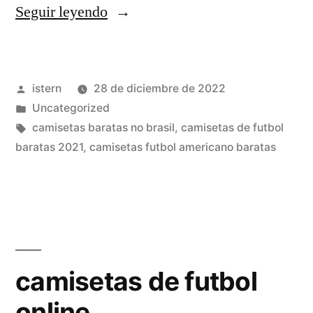
«camisetas
Seguir leyendo
de
futbol
Publicado
istern
28 de diciembre de 2022
replicas»
por
Publicado
Uncategorized
en
Etiquetas:
camisetas baratas no brasil
,
camisetas de futbol
baratas 2021
,
camisetas futbol americano baratas
camisetas de futbol
online