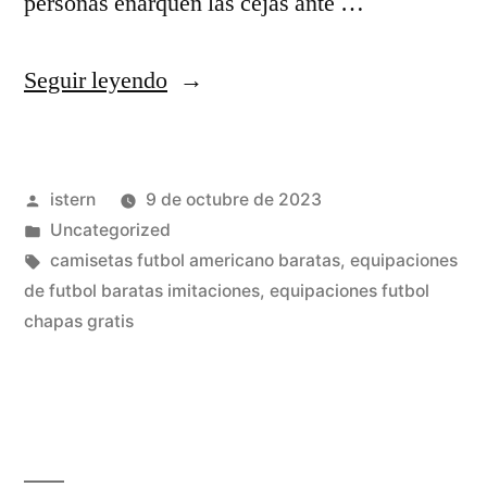
personas enarquen las cejas ante …
«camisetas
Seguir leyendo
futbol
espanyol»
Publicado
istern
9 de octubre de 2023
por
Publicado
Uncategorized
en
Etiquetas:
camisetas futbol americano baratas
,
equipaciones
de futbol baratas imitaciones
,
equipaciones futbol
chapas gratis