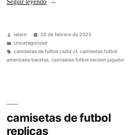
«camisetas
Seguir leyendo
de
la
Publicado
istern
20 de febrero de 2023
liga
por
Publicado
Uncategorized
espaola
en
Etiquetas:
camisetas de futbol cadiz cf
,
camisetas futbol
de
americano baratas
,
camisetas futbol version jugador
futbol»
camisetas de futbol
replicas