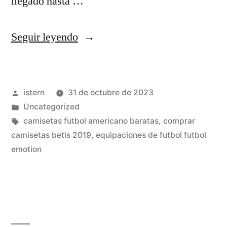
llegado hasta …
«camisetas
Seguir leyendo
futbol
contrareembolso»
Publicado
istern
31 de octubre de 2023
por
Publicado
Uncategorized
en
Etiquetas:
camisetas futbol americano baratas
,
comprar
camisetas betis 2019
,
equipaciones de futbol futbol
emotion