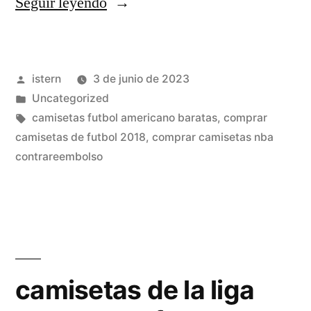
«tienda
Seguir leyendo
de
camisetas
Publicado
istern
3 de junio de 2023
originales»
por
Publicado
Uncategorized
en
Etiquetas:
camisetas futbol americano baratas
,
comprar
camisetas de futbol 2018
,
comprar camisetas nba
contrareembolso
camisetas de la liga