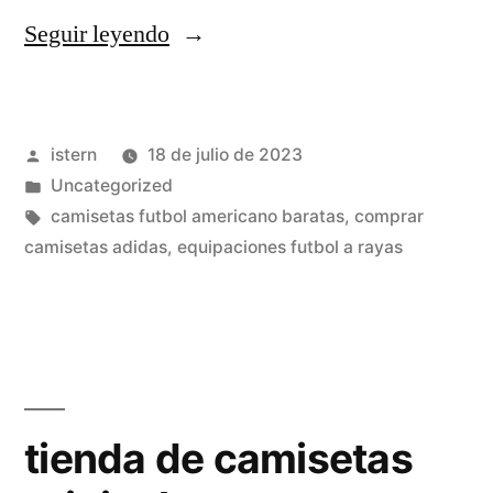
«bayern
Seguir leyendo
thai»
Publicado
istern
18 de julio de 2023
por
Publicado
Uncategorized
en
Etiquetas:
camisetas futbol americano baratas
,
comprar
camisetas adidas
,
equipaciones futbol a rayas
tienda de camisetas