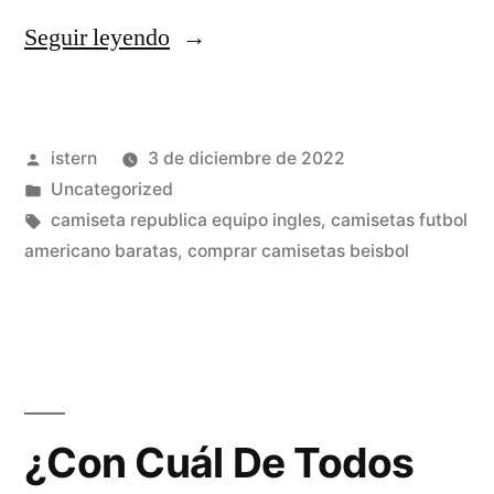
«camisetas
Seguir leyendo
de
futbol
Publicado
istern
3 de diciembre de 2022
online
por
Publicado
Uncategorized
contrareembolso»
en
Etiquetas:
camiseta republica equipo ingles
,
camisetas futbol
americano baratas
,
comprar camisetas beisbol
¿Con Cuál De Todos