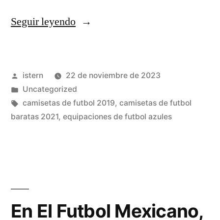
«equipaciones
Seguir leyendo
futbol
niños
Publicado
istern
22 de noviembre de 2023
el
por
Publicado
Uncategorized
corte
en
Etiquetas:
camisetas de futbol 2019
,
camisetas de futbol
ingles»
baratas 2021
,
equipaciones de futbol azules
En El Futbol Mexicano,