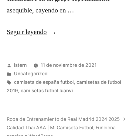
asequible, cayendo en …
«En
Seguir leyendo
El
Futbol
Publicado
istern
11 de noviembre de 2021
Mexicano,
por
Publicado
Uncategorized
¿cuáles
en
Etiquetas:
camiseta de españa futbol
,
camisetas de futbol
Son
2019
,
camisetas futbol luanvi
Las
Camisetas
Ropa de Entrenamiento de Real Madrid 2024 2025 →
Más
Calidad Thai AAA | Mi Camiseta Futbol
,
Funciona