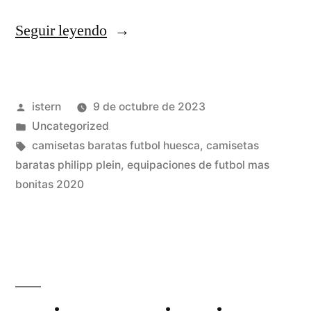
«camisetas
Seguir leyendo
futbol
leganes»
Publicado
istern
9 de octubre de 2023
por
Publicado
Uncategorized
en
Etiquetas:
camisetas baratas futbol huesca
,
camisetas
baratas philipp plein
,
equipaciones de futbol mas
bonitas 2020