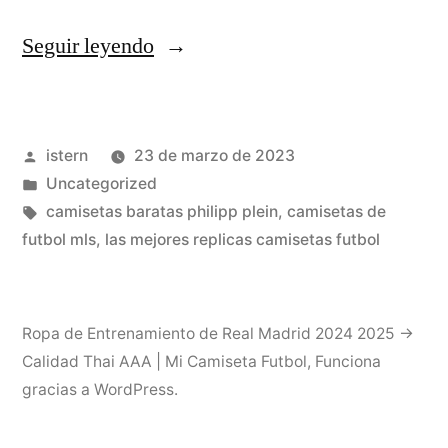
«camiseta
Seguir leyendo
usa
futbol
Publicado
istern
23 de marzo de 2023
2014»
por
Publicado
Uncategorized
en
Etiquetas:
camisetas baratas philipp plein
,
camisetas de
futbol mls
,
las mejores replicas camisetas futbol
Ropa de Entrenamiento de Real Madrid 2024 2025 →
Calidad Thai AAA | Mi Camiseta Futbol
,
Funciona
gracias a WordPress.