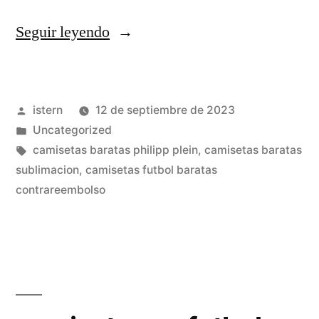
«mejores
Seguir leyendo
equipaciones
2021»
Publicado
istern
12 de septiembre de 2023
por
Publicado
Uncategorized
en
Etiquetas:
camisetas baratas philipp plein
,
camisetas baratas
sublimacion
,
camisetas futbol baratas
contrareembolso