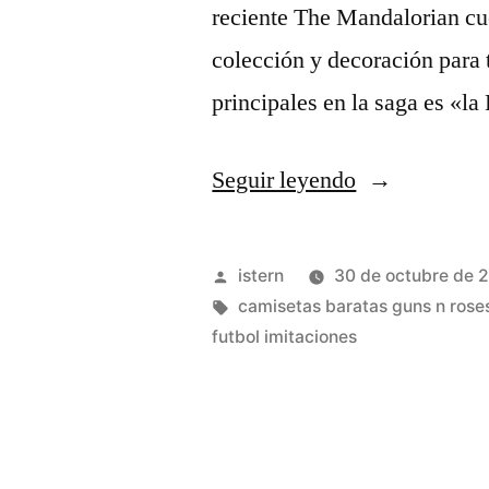
reciente The Mandalorian cue
colección y decoración para 
principales en la saga es «l
«Temporada
Seguir leyendo
20/21:
Las
Publicado
istern
30 de octubre de 
Mejores
por
Etiquetas:
camisetas baratas guns n rose
futbol imitaciones
Camisetas
De
Fútbol»