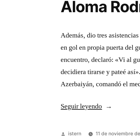
Aloma Rodr
Además, dio tres asistencias
en gol en propia puerta del 
encuentro, declaró: «Vi al g
decidiera tirarse y pateé así»
Azerbaiyán, comandó el med
«Siempre
Seguir leyendo
Quiero
Ser
Publicado
istern
11 de noviembre d