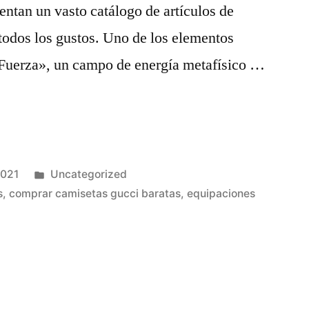
ntan un vasto catálogo de artículos de
todos los gustos. Uno de los elementos
a Fuerza», un campo de energía metafísico …
Publicado
2021
Uncategorized
en
s
,
comprar camisetas gucci baratas
,
equipaciones