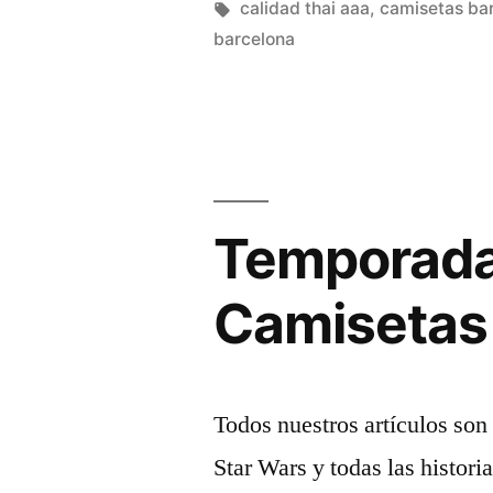
Lo
por
Etiquetas:
calidad thai aaa
,
camisetas bar
barcelona
Que
No
Soy
De
Aloma
Temporada
Rodríguez
Camisetas 
(Editorial
Milenio,
2021)»
Todos nuestros artículos son 
Star Wars y todas las histori