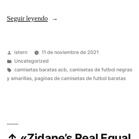
««La
Seguir leyendo
Vida
Es
Publicado
istern
11 de noviembre de 2021
Muy
por
Publicado
Uncategorized
Corta
en
Etiquetas:
camisetas baratas acb
,
camisetas de futbol negras
Para
y amarillas
,
paginas de camisetas de futbol baratas
No
Hacer
Lo
Que
↑ «Zidane’s Real Equal