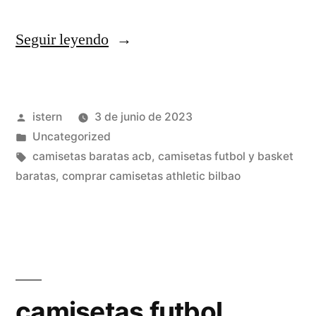
«camisetas
Seguir leyendo
futbol
muy
Publicado
istern
3 de junio de 2023
baratas»
por
Publicado
Uncategorized
en
Etiquetas:
camisetas baratas acb
,
camisetas futbol y basket
baratas
,
comprar camisetas athletic bilbao
camisetas futbol