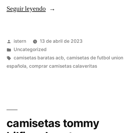
«camisetas
Seguir leyendo
futbol
sublimadas»
Publicado
istern
13 de abril de 2023
por
Publicado
Uncategorized
en
Etiquetas:
camisetas baratas acb
,
camisetas de futbol union
española
,
comprar camisetas calaveritas
camisetas tommy