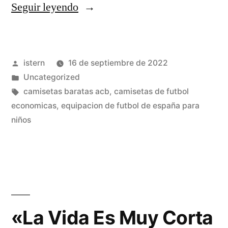
«comprar
Seguir leyendo
camisetas
nba
Publicado
istern
16 de septiembre de 2022
retro»
por
Publicado
Uncategorized
en
Etiquetas:
camisetas baratas acb
,
camisetas de futbol
economicas
,
equipacion de futbol de españa para
niños
«La Vida Es Muy Corta