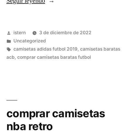
«camisetas
Seguir leyendo
tommy
hilfiger
Publicado
istern
3 de diciembre de 2022
baratas»
por
Publicado
Uncategorized
en
Etiquetas:
camisetas adidas futbol 2019
,
camisetas baratas
acb
,
comprar camisetas baratas futbol
comprar camisetas
nba retro