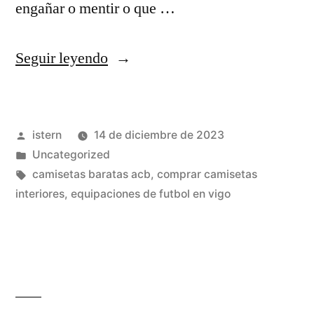
engañar o mentir o que …
«coleccion
Seguir leyendo
camisetas
futbol»
Publicado
istern
14 de diciembre de 2023
por
Publicado
Uncategorized
en
Etiquetas:
camisetas baratas acb
,
comprar camisetas
interiores
,
equipaciones de futbol en vigo