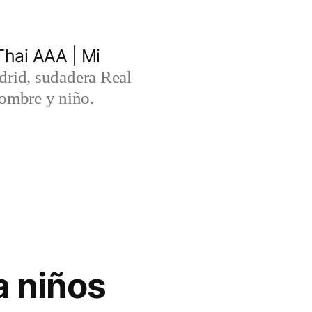
hai AAA | Mi
rid, sudadera Real
ombre y niño.
a niños