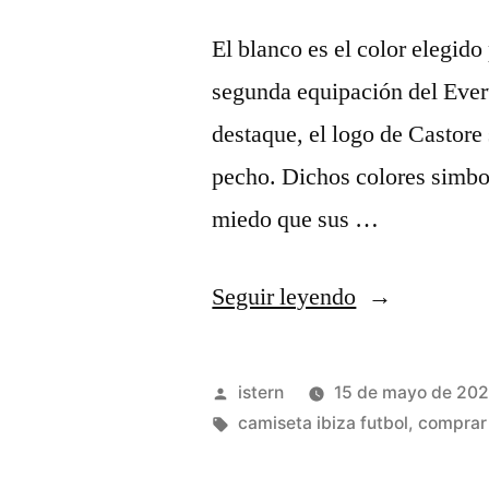
El blanco es el color elegid
segunda equipación del Evert
destaque, el logo de Castore 
pecho. Dichos colores simbol
miedo que sus …
«simulador
Seguir leyendo
camisetas
futbol»
Publicado
istern
15 de mayo de 20
por
Etiquetas:
camiseta ibiza futbol
,
comprar