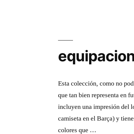
fútbol
para
niños»
equipacion
Esta colección, como no podí
que tan bien representa en fu
incluyen una impresión del lo
camiseta en el Barça) y tien
colores que …