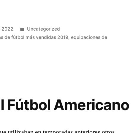
Publicado
e 2022
Uncategorized
en
s de fútbol más vendidas 2019
,
equipaciones de
el Fútbol Americano
e utilizaban en temporadas anteriores otros