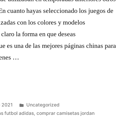
En cuanto hayas seleccionado los juegos de
izadas con los colores y modelos
 claro la forma en que deseas
ue es una de las mejores páginas chinas para
tienes …
Publicado
e 2021
Uncategorized
en
s futbol adidas
,
comprar camisetas jordan