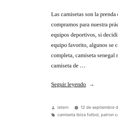
Las camisetas son la prenda 
compramos para nuestra prác
equipos deportivos, si deci
equipo favorito, algunos se 
completa, camiseta senegal 
camiseta de …
«trajes
Seguir leyendo
de
portero
Publicado
istern
12 de septiembre 
de
por
Etiquetas:
camiseta ibiza futbol
,
patron c