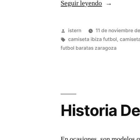
«camisetas
Seguir leyendo
graciosas
baratas»
Publicado
istern
11 de noviembre d
por
Etiquetas:
camiseta ibiza futbol
,
camiseta
futbol baratas zaragoza
Historia D
En ocasiones, son modelos qu