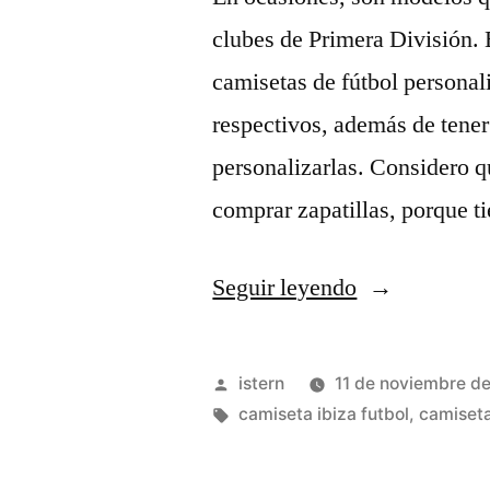
clubes de Primera División. 
camisetas de fútbol personal
respectivos, además de tener
personalizarlas. Considero q
comprar zapatillas, porque 
«Historia
Seguir leyendo
Del
Fútbol
Publicado
istern
11 de noviembre d
Americano»
por
Etiquetas:
camiseta ibiza futbol
,
camiseta