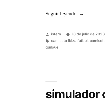
«equipacion
Seguir leyendo
tailandia»
Publicado
istern
18 de julio de 2023
por
Etiquetas:
camiseta ibiza futbol
,
camiseta
quilpue
simulador 