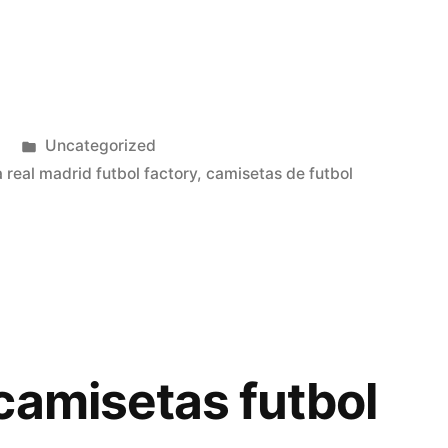
Publicado
Uncategorized
en
 real madrid futbol factory
,
camisetas de futbol
camisetas futbol