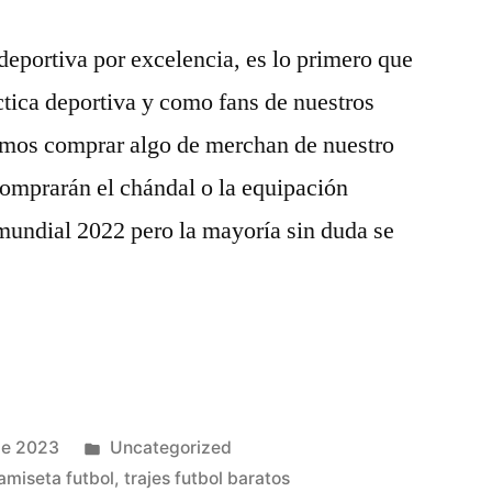
deportiva por excelencia, es lo primero que
tica deportiva y como fans de nuestros
dimos comprar algo de merchan de nuestro
comprarán el chándal o la equipación
mundial 2022 pero la mayoría sin duda se
Publicado
de 2023
Uncategorized
en
amiseta futbol
,
trajes futbol baratos