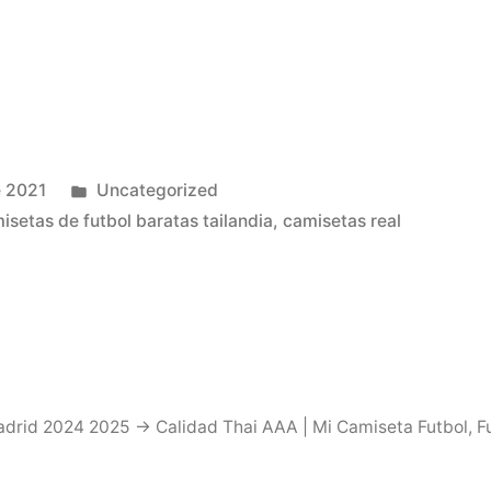
Publicado
e 2021
Uncategorized
en
isetas de futbol baratas tailandia
,
camisetas real
drid 2024 2025 → Calidad Thai AAA | Mi Camiseta Futbol
,
F