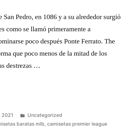
de San Pedro, en 1086 y a su alrededor surgió
es como se llamó primeramente a
nominarse poco después Ponte Ferrato. The
orma que poco menos de la mitad de los
as destrezas …
Publicado
e 2021
Uncategorized
en
isetas baratas mlb
,
camisetas premier league