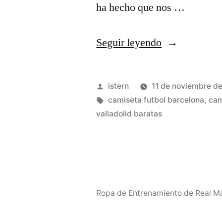
ha hecho que nos …
«Valencia
Seguir leyendo
Club
De
Publicado
istern
11 de noviembre d
Fútbol»
por
Etiquetas:
camiseta futbol barcelona
,
cam
valladolid baratas
Ropa de Entrenamiento de Real Ma