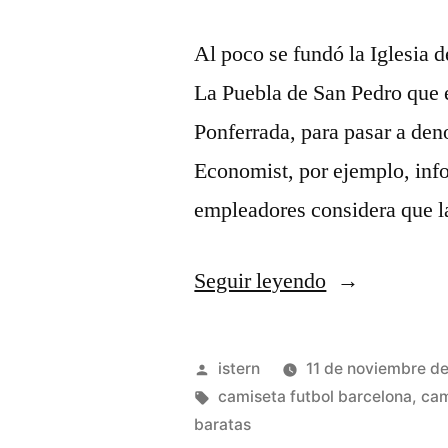
Al poco se fundó la Iglesia 
La Puebla de San Pedro que 
Ponferrada, para pasar a de
Economist, por ejemplo, inf
empleadores considera que l
«Club
Seguir leyendo
Almirante
Brown»
Publicado
istern
11 de noviembre d
por
Etiquetas:
camiseta futbol barcelona
,
cam
baratas