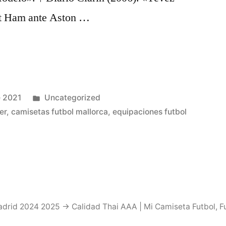
st Ham ante Aston …
Publicado
e 2021
Uncategorized
en
er
,
camisetas futbol mallorca
,
equipaciones futbol
drid 2024 2025 → Calidad Thai AAA | Mi Camiseta Futbol
,
F