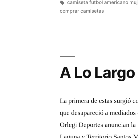
Mejores
por
Etiquetas:
camiseta futbol americano muj
comprar camisetas
Y
Qué
Ejercicios
Hacer»
A Lo Largo
La primera de estas surgió c
que desapareció a mediados 
Orlegi Deportes anuncian la
Laguna y Territorio Santos 