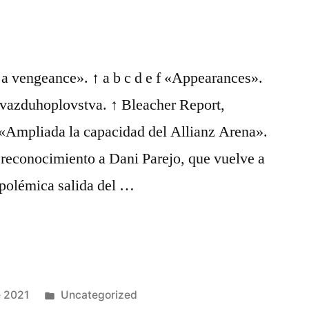
 a vengeance». ↑ a b c d e f «Appearances».
 vazduhoplovstva. ↑ Bleacher Report,
 «Ampliada la capacidad del Allianz Arena».
 reconocimiento a Dani Parejo, que vuelve a
 polémica salida del …
Publicado
e 2021
Uncategorized