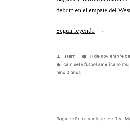
debutó en el empate del We
«A
Seguir leyendo
Lo
Largo
Publicado
istern
11 de noviembre d
De
por
Etiquetas:
camiseta futbol americano muj
niño 3 años
Los
Siglos»
Ropa de Entrenamiento de Real Ma