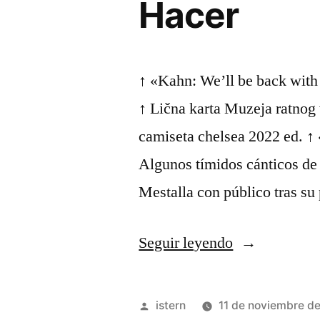
Hacer
↑ «Kahn: We’ll be back with
↑ Lična karta Muzeja ratnog
camiseta chelsea 2022 ed. ↑
Algunos tímidos cánticos de
Mestalla con público tras su
«Cuáles
Seguir leyendo
Son
Las
Publicado
istern
11 de noviembre d