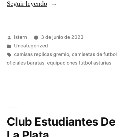
«camisetas
Seguir leyendo
futbol
estampadas»
Publicado
istern
3 de junio de 2023
por
Publicado
Uncategorized
en
Etiquetas:
camisas replicas gremio
,
camisetas de futbol
oficiales baratas
,
equipaciones futbol asturias
Club Estudiantes De
La Plata