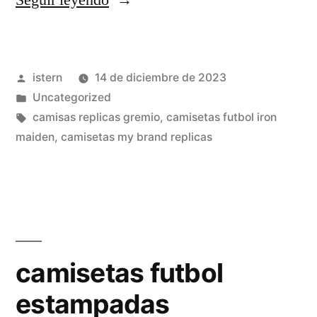
Seguir leyendo
mexico»
Publicado
istern
14 de diciembre de 2023
por
Publicado
Uncategorized
en
Etiquetas:
camisas replicas gremio
,
camisetas futbol iron
maiden
,
camisetas my brand replicas
camisetas futbol
estampadas