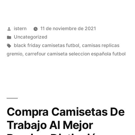
Estudiantes
De
Publicado
istern
11 de noviembre de 2021
La
por
Publicado
Uncategorized
Plata»
en
Etiquetas:
black friday camisetas futbol
,
camisas replicas
gremio
,
carrefour camiseta seleccion española futbol
Compra Camisetas De
Trabajo Al Mejor