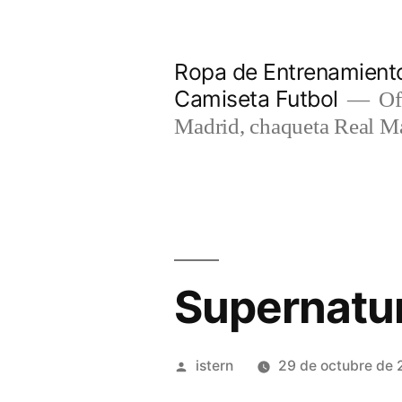
Saltar
al
Ropa de Entrenamiento
contenido
Camiseta Futbol
Of
Madrid, chaqueta Real M
Supernatur
Publicado
istern
29 de octubre de 
por