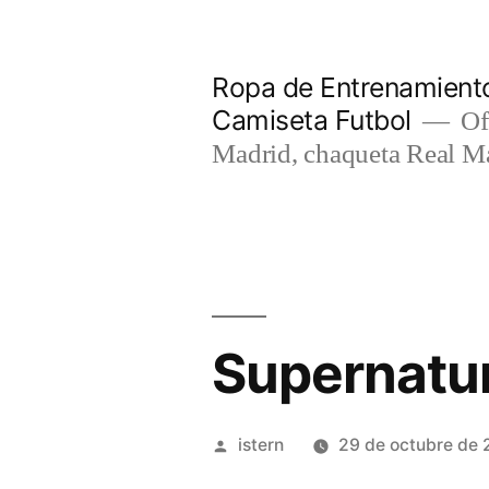
Saltar
al
Ropa de Entrenamiento
contenido
Camiseta Futbol
Of
Madrid, chaqueta Real M
Supernatur
Publicado
istern
29 de octubre de 
por