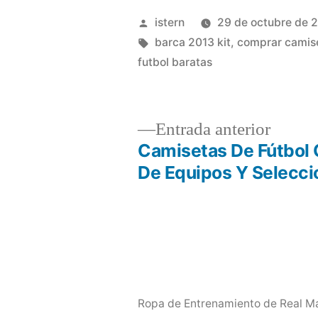
Publicado
istern
29 de octubre de 
por
Etiquetas:
barca 2013 kit
,
comprar camise
futbol baratas
Entrad
Entrada anterior
anterio
Camisetas De Fútbol 
Navegación
De Equipos Y Selecci
de
entradas
Ropa de Entrenamiento de Real Ma