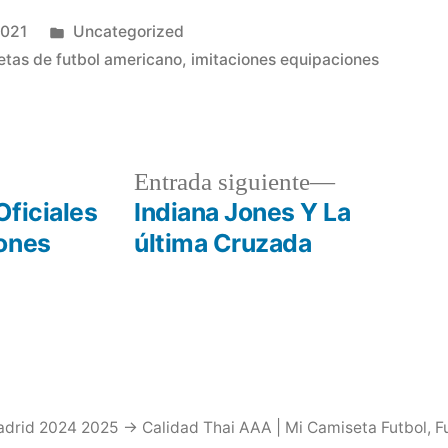
Publicado
2021
Uncategorized
en
tas de futbol americano
,
imitaciones equipaciones
a
Entrada
Entrada siguiente
r:
siguiente:
Oficiales
Indiana Jones Y La
ones
última Cruzada
drid 2024 2025 → Calidad Thai AAA | Mi Camiseta Futbol
,
F