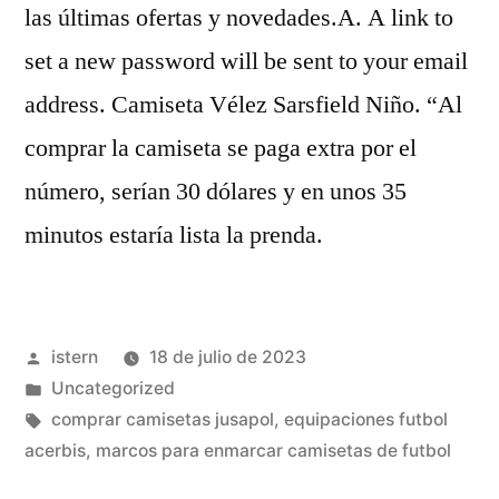
las últimas ofertas y novedades.A. A link to
set a new password will be sent to your email
address. Camiseta Vélez Sarsfield Niño. “Al
comprar la camiseta se paga extra por el
número, serían 30 dólares y en unos 35
minutos estaría lista la prenda.
Publicado
istern
18 de julio de 2023
por
Publicado
Uncategorized
en
Etiquetas:
comprar camisetas jusapol
,
equipaciones futbol
acerbis
,
marcos para enmarcar camisetas de futbol