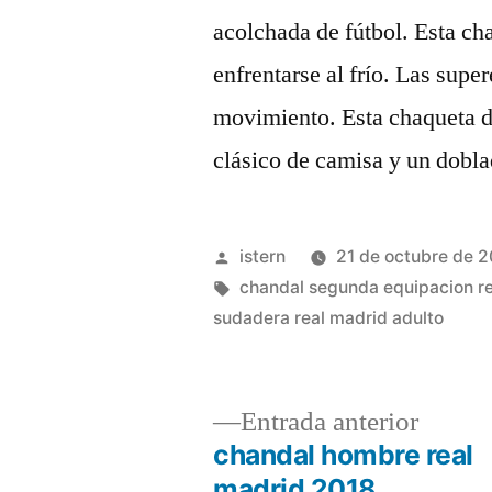
acolchada de fútbol. Esta cha
enfrentarse al frío. Las super
movimiento. Esta chaqueta d
clásico de camisa y un dobla
Publicado
istern
21 de octubre de 
por
Etiquetas:
chandal segunda equipacion r
sudadera real madrid adulto
Entrad
Entrada anterior
anterio
chandal hombre real
Navegación
madrid 2018