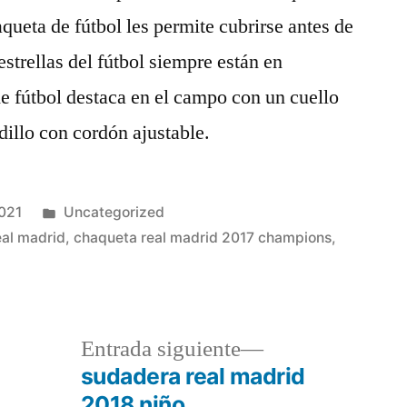
queta de fútbol les permite cubrirse antes de
estrellas del fútbol siempre están en
e fútbol destaca en el campo con un cuello
dillo con cordón ajustable.
Publicado
2021
Uncategorized
en
eal madrid
,
chaqueta real madrid 2017 champions
,
a
Entrada
Entrada siguiente
r:
siguiente:
sudadera real madrid
2018 niño