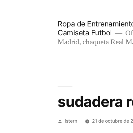
Saltar
al
Ropa de Entrenamiento
contenido
Camiseta Futbol
Of
Madrid, chaqueta Real M
sudadera r
Publicado
istern
21 de octubre de 
por