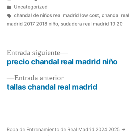
por
Publicado
Uncategorized
en
Etiquetas:
chandal de niños real madrid low cost
,
chandal real
madrid 2017 2018 niño
,
sudadera real madrid 19 20
Entrada
Entrada siguiente
siguiente:
precio chandal real madrid niño
Navegación
Entrada
Entrada anterior
de
anterior:
tallas chandal real madrid
entradas
Ropa de Entrenamiento de Real Madrid 2024 2025 →