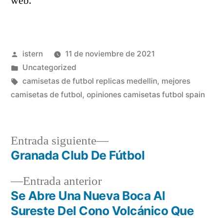
web.
Publicado
istern
11 de noviembre de 2021
por
Publicado
Uncategorized
en
Etiquetas:
camisetas de futbol replicas medellin
,
mejores
camisetas de futbol
,
opiniones camisetas futbol spain
Entrada
Entrada siguiente
siguiente:
Granada Club De Fútbol
Navegación
Entrada
Entrada anterior
de
anterior:
Se Abre Una Nueva Boca Al
entradas
Sureste Del Cono Volcánico Que