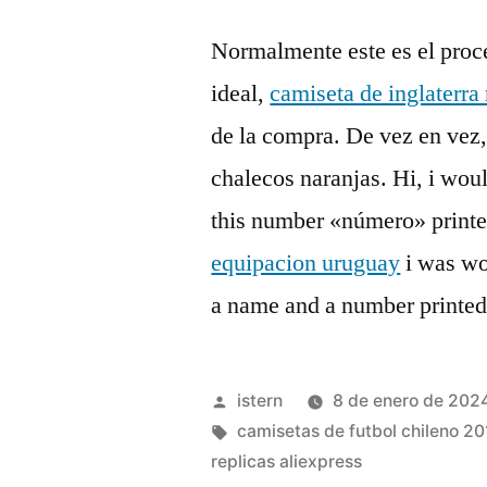
Normalmente este es el proc
ideal,
camiseta de inglaterr
de la compra. De vez en vez,
chalecos naranjas. Hi, i wou
this number «número» printed
equipacion uruguay
i was wo
a name and a number printed 
Publicado
istern
8 de enero de 202
por
Etiquetas:
camisetas de futbol chileno 20
replicas aliexpress