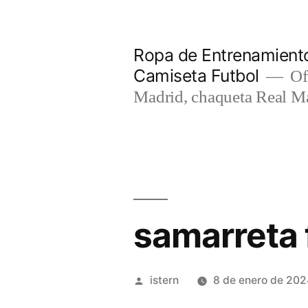
Saltar
al
Ropa de Entrenamiento
contenido
Camiseta Futbol
Of
Madrid, chaqueta Real M
samarreta 
Publicado
istern
8 de enero de 202
por