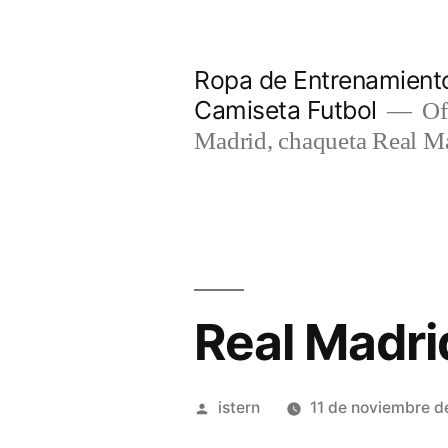
Saltar
al
Ropa de Entrenamiento
contenido
Camiseta Futbol
Of
Madrid, chaqueta Real M
Real Madri
Publicado
istern
11 de noviembre d
por