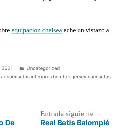
obre
equipacion chelsea
eche un vistazo a
Publicado
e 2021
Uncategorized
en
ar camisetas interiores hombre
,
jersey camisetas
a
Entrada
Entrada siguiente
r:
siguiente:
o De
Real Betis Balompié