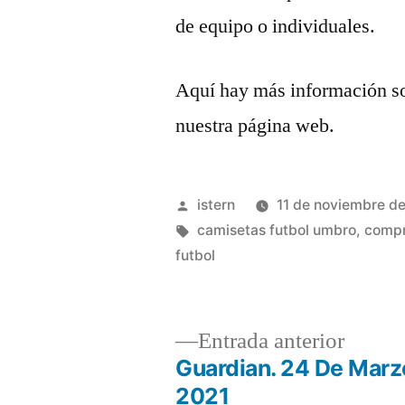
de equipo o individuales.
Aquí hay más información s
nuestra página web.
Publicado
istern
11 de noviembre d
por
Etiquetas:
camisetas futbol umbro
,
compr
futbol
Entrad
Entrada anterior
anterio
Guardian. 24 De Marz
Navegación
2021