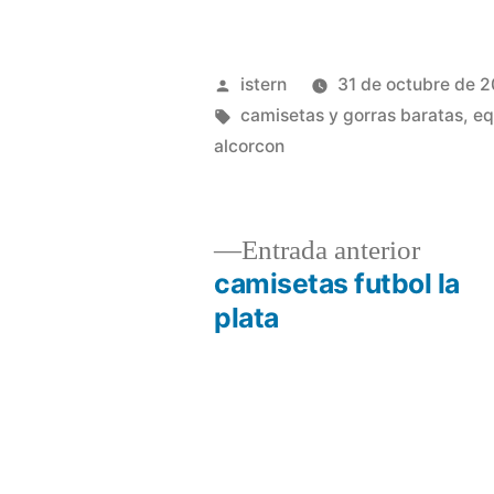
Publicado
istern
31 de octubre de 
por
Etiquetas:
camisetas y gorras baratas
,
eq
alcorcon
Entrad
Entrada anterior
anterio
camisetas futbol la
Navegación
plata
de
entradas