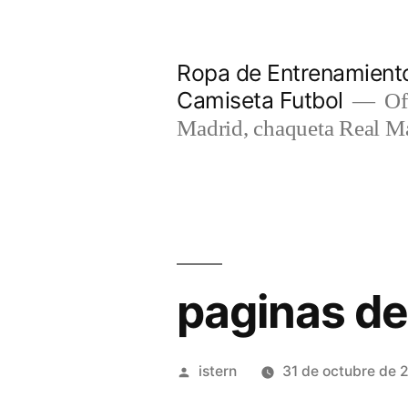
Saltar
al
Ropa de Entrenamiento
contenido
Camiseta Futbol
Of
Madrid, chaqueta Real M
paginas de
Publicado
istern
31 de octubre de 
por