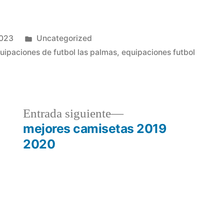
Publicado
2023
Uncategorized
en
uipaciones de futbol las palmas
,
equipaciones futbol
a
Entrada
Entrada siguiente
r:
siguiente:
mejores camisetas 2019
2020