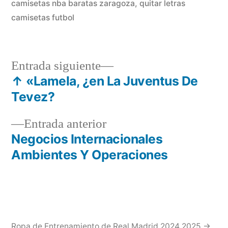
camisetas nba baratas zaragoza
,
quitar letras
camisetas futbol
Entrada
Entrada siguiente
siguiente:
↑ «Lamela, ¿en La Juventus De
Navegación
Tevez?
de
Entrada
Entrada anterior
entradas
anterior:
Negocios Internacionales
Ambientes Y Operaciones
Ropa de Entrenamiento de Real Madrid 2024 2025 →