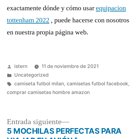
exactamente dónde y cómo usar
equipacion
tottenham 2022
, puede hacerse con nosotros
en nuestra propia página web.
Publicado
istern
11 de noviembre de 2021
por
Publicado
Uncategorized
en
Etiquetas:
camiseta futbol milan
,
camisetas futbol facebook
,
comprar camisetas hombre amazon
Entrada
Entrada siguiente
siguiente:
5 MOCHILAS PERFECTAS PARA
Navegación