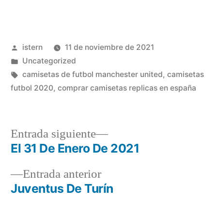
Publicado
istern
11 de noviembre de 2021
por
Publicado
Uncategorized
en
Etiquetas:
camisetas de futbol manchester united
,
camisetas
futbol 2020
,
comprar camisetas replicas en españa
Entrada
Entrada siguiente
siguiente:
El 31 De Enero De 2021
Navegación
Entrada
Entrada anterior
de
anterior:
Juventus De Turín
entradas