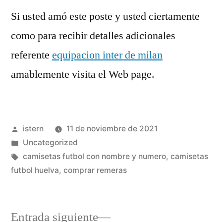
Si usted amó este poste y usted ciertamente
como para recibir detalles adicionales
referente
equipacion inter de milan
amablemente visita el Web page.
Publicado
istern
11 de noviembre de 2021
por
Publicado
Uncategorized
en
Etiquetas:
camisetas futbol con nombre y numero
,
camisetas
futbol huelva
,
comprar remeras
Entrada
Entrada siguiente