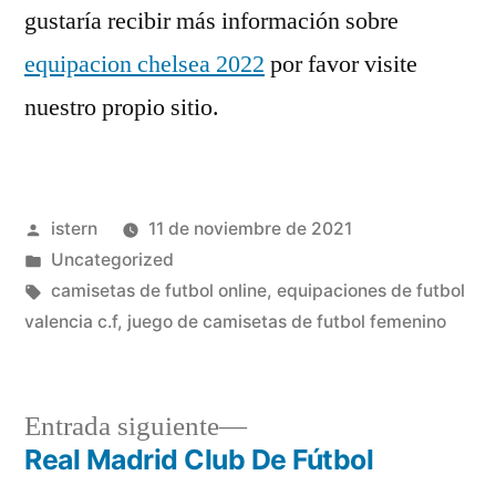
gustaría recibir más información sobre
equipacion chelsea 2022
por favor visite
nuestro propio sitio.
Publicado
istern
11 de noviembre de 2021
por
Publicado
Uncategorized
en
Etiquetas:
camisetas de futbol online
,
equipaciones de futbol
valencia c.f
,
juego de camisetas de futbol femenino
Entrada
Entrada siguiente
siguiente:
Real Madrid Club De Fútbol
Navegación