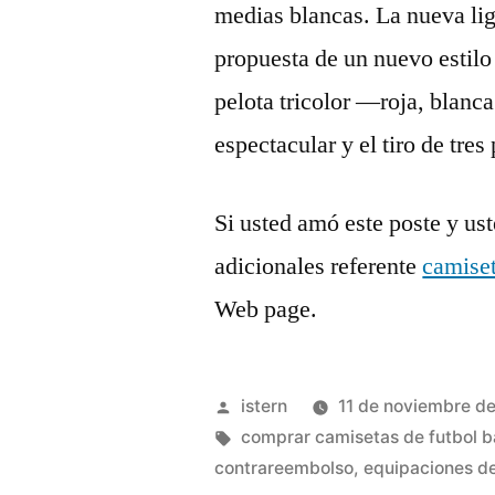
medias blancas. La nueva liga
propuesta de un nuevo estilo 
pelota tricolor —roja, blanc
espectacular y el tiro de tres
Si usted amó este poste y us
adicionales referente
camiset
Web page.
Publicado
istern
11 de noviembre d
por
Etiquetas:
comprar camisetas de futbol b
contrareembolso
,
equipaciones de