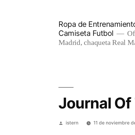
Saltar
al
Ropa de Entrenamiento
contenido
Camiseta Futbol
Of
Madrid, chaqueta Real M
Journal Of
Publicado
istern
11 de noviembre d
por