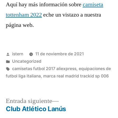
Aquí hay más información sobre
camiseta
tottenham 2022
eche un vistazo a nuestra
página web.
Publicado
istern
11 de noviembre de 2021
por
Publicado
Uncategorized
en
Etiquetas:
camisetas futbol 2017 aliexpress
,
equipaciones de
futbol liga italiana
,
marca real madrid trackid sp 006
Entrada
Entrada siguiente
siguiente:
Club Atlético Lanús
Navegación