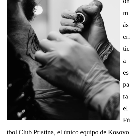
ón
m
ás
cri
tic
a
es
pa
ra
el
Fú
tbol Club Pristina, el único equipo de Kosovo