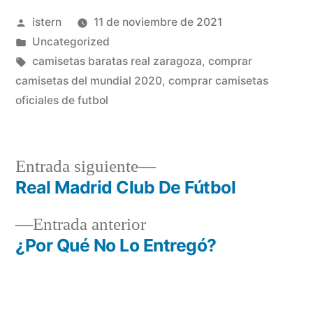
Publicado
istern
11 de noviembre de 2021
por
Publicado
Uncategorized
en
Etiquetas:
camisetas baratas real zaragoza
,
comprar
camisetas del mundial 2020
,
comprar camisetas
oficiales de futbol
Entrada
Entrada siguiente
siguiente:
Real Madrid Club De Fútbol
Navegación
Entrada
Entrada anterior
de
anterior:
¿Por Qué No Lo Entregó?
entradas