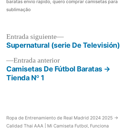
baratas envio rapido
,
quero comprar camisetas para
sublimação
Entrada
Entrada siguiente
siguiente:
Supernatural (serie De Televisión)
Navegación
Entrada
Entrada anterior
de
anterior:
Camisetas De Fútbol Baratas →
entradas
Tienda Nº 1
Ropa de Entrenamiento de Real Madrid 2024 2025 →
Calidad Thai AAA | Mi Camiseta Futbol
,
Funciona