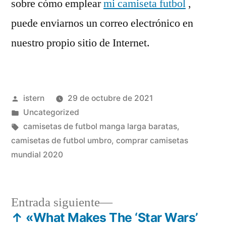
sobre cómo emplear
mi camiseta futbol
,
puede enviarnos un correo electrónico en
nuestro propio sitio de Internet.
Publicado
istern
29 de octubre de 2021
por
Publicado
Uncategorized
en
Etiquetas:
camisetas de futbol manga larga baratas
,
camisetas de futbol umbro
,
comprar camisetas
mundial 2020
Entrada
Entrada siguiente
siguiente:
↑ «What Makes The ‘Star Wars’