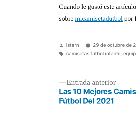
Cuando le gustó este artículo
sobre
micamisetadutbol
por f
Publicado
istern
29 de octubre de 
por
Etiquetas:
camisetas futbol infantil
,
equip
Entrad
Entrada anterior
anterio
Las 10 Mejores Cami
Navegación
Fútbol Del 2021
de