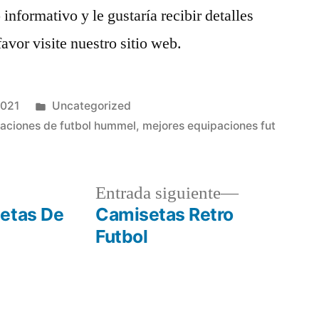
 informativo y le gustaría recibir detalles
avor visite nuestro sitio web.
Publicado
2021
Uncategorized
en
aciones de futbol hummel
,
mejores equipaciones fut
a
Entrada
Entrada siguiente
r:
siguiente:
setas De
Camisetas Retro
Futbol