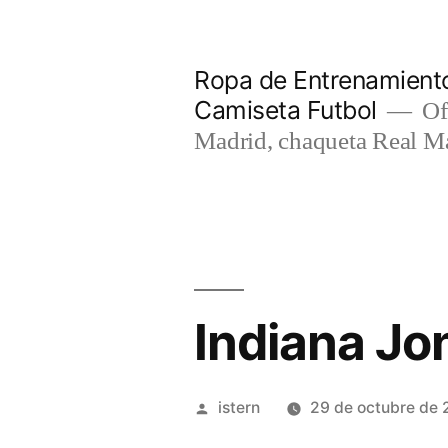
Saltar
al
Ropa de Entrenamiento
contenido
Camiseta Futbol
Of
Madrid, chaqueta Real M
Indiana Jo
Publicado
istern
29 de octubre de 
por