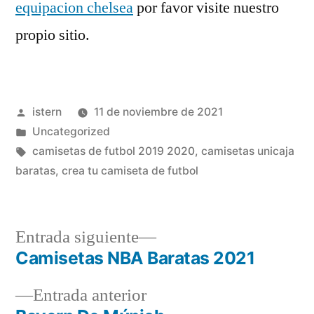
equipacion chelsea
por favor visite nuestro
propio sitio.
Publicado
istern
11 de noviembre de 2021
por
Publicado
Uncategorized
en
Etiquetas:
camisetas de futbol 2019 2020
,
camisetas unicaja
baratas
,
crea tu camiseta de futbol
Entrada
Entrada siguiente
siguiente:
Camisetas NBA Baratas 2021
Navegación
Entrada
Entrada anterior
de