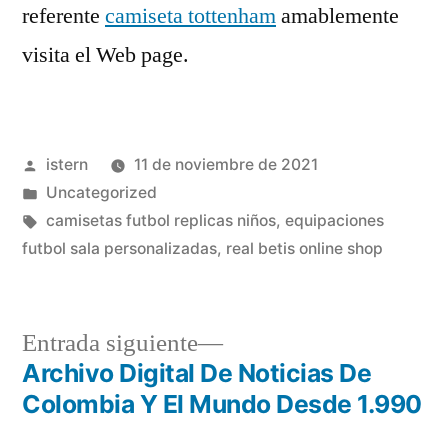
referente
camiseta tottenham
amablemente
visita el Web page.
Publicado
istern
11 de noviembre de 2021
por
Publicado
Uncategorized
en
Etiquetas:
camisetas futbol replicas niños
,
equipaciones
futbol sala personalizadas
,
real betis online shop
Entrada
Entrada siguiente
siguiente:
Archivo Digital De Noticias De
Navegación
Colombia Y El Mundo Desde 1.990
de