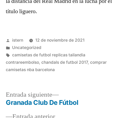
la distancia del Real Madrid en la lucha por el
título liguero.
Publicado
istern
12 de noviembre de 2021
por
Publicado
Uncategorized
en
Etiquetas:
camisetas de futbol replicas tailandia
contrareembolso
,
chandals de futbol 2017
,
comprar
camisetas nba barcelona
Entrada
Entrada siguiente
siguiente:
Granada Club De Fútbol
Navegación
Entrada
Entrada anterior