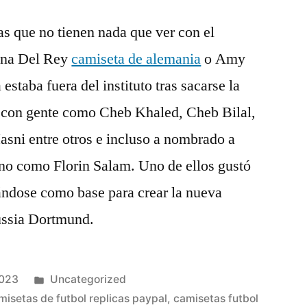
as que no tienen nada que ver con el
ana Del Rey
camiseta de alemania
o Amy
staba fuera del instituto tras sacarse la
ï con gente como Cheb Khaled, Cheb Bilal,
sni entre otros e incluso a nombrado a
no como Florin Salam. Uno de ellos gustó
ándose como base para crear la nueva
ussia Dortmund.
Publicado
2023
Uncategorized
en
misetas de futbol replicas paypal
,
camisetas futbol