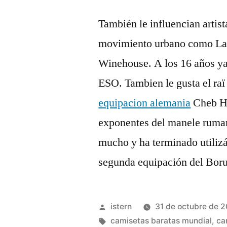
También le influencian artist
movimiento urbano como L
Winehouse. A los 16 años ya e
ESO. Tambien le gusta el ra
equipacion alemania
Cheb Ha
exponentes del manele ruma
mucho y ha terminado utiliz
segunda equipación del Bor
Publicado
istern
31 de octubre de 
por
Etiquetas:
camisetas baratas mundial
,
ca