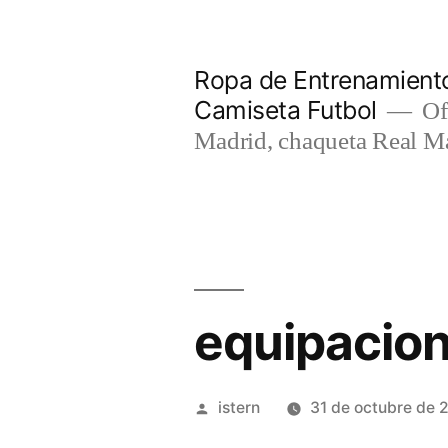
Saltar
al
Ropa de Entrenamiento
contenido
Camiseta Futbol
Of
Madrid, chaqueta Real M
equipacion
Publicado
istern
31 de octubre de 
por