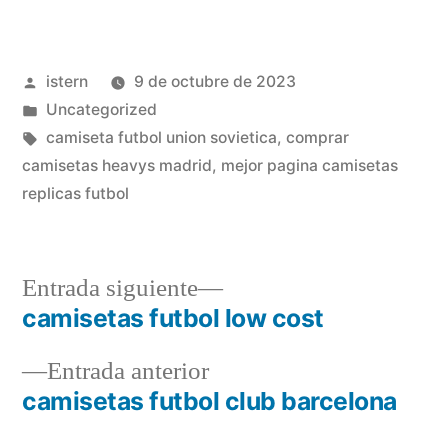
Publicado
istern
9 de octubre de 2023
por
Publicado
Uncategorized
en
Etiquetas:
camiseta futbol union sovietica
,
comprar
camisetas heavys madrid
,
mejor pagina camisetas
replicas futbol
Entrada
Entrada siguiente
siguiente:
camisetas futbol low cost
Navegación
Entrada
Entrada anterior
de
anterior:
camisetas futbol club barcelona
entradas